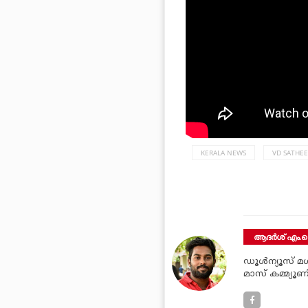
KERALA NEWS
VD SATHE
ആദർശ് എം.ക
ഡൂള്‍ന്യൂസ് മള്
മാസ് കമ്മ്യൂണ