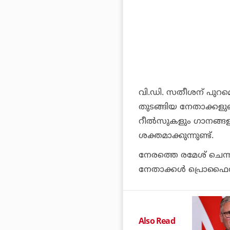
വി.ഡി. സതീശന് പുറമ
തുടങ്ങിയ നേതാക്കളു
റീല്‍സുകളും ഗാനങ്ങള
ശക്തമാക്കുന്നുണ്ട്.
നേരത്തെ രമേശ് ചെന്ന
നേതാക്കള്‍ പ്രൊഫൈല്‍
Also Read