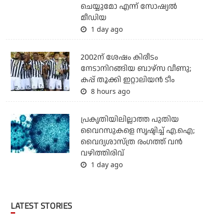
ചെയ്യുമോ എന്ന് സോഷ്യല്‍
മീഡിയ
1 day ago
2002ന് ശേഷം കിരീടം
നേടാനിറങ്ങിയ ബാഴ്സ വീണു;
കപ്പ് തൂക്കി ഇറ്റാലിയൻ ടീം
8 hours ago
പ്രകൃതിയിലില്ലാത്ത പുതിയ
വൈറസുകളെ സൃഷ്ടിച്ച് എ.ഐ;
വൈദ്യശാസ്ത്ര രംഗത്ത് വന്‍
വഴിത്തിരിവ്
1 day ago
LATEST STORIES