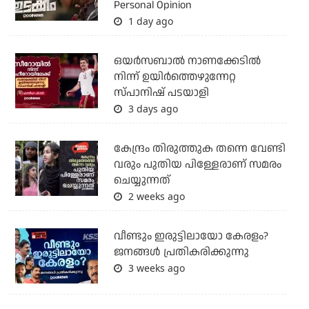
Personal Opinion
1 day ago
ഒയര്‍സബാൽ നാണക്കേടിൽ
നിന്ന് ഉയിർത്തെഴുന്നേറ്റ
സ്പാനിഷ് പടയാളി
3 days ago
കേന്ദ്രം തിരുത്തുക തന്നെ വേണ്ടി
വരും പുതിയ പിള്ളേരാണ് സമരം
ചെയ്യുന്നത്
2 weeks ago
വീണ്ടും ഇരുട്ടിലായോ കേരളം?
ജനങ്ങൾ പ്രതികരിക്കുന്നു
3 weeks ago