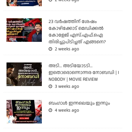
23 വർഷത്തിന് ശേഷം
കോഴിക്കോട് മെഡിക്കൽ
കോളേജ് എസ്.എഫ്.ഐ
തിരിച്ചുപിടിച്ചത് എങ്ങനെ?
2 weeks ago
അടി... അടിയോടടി...
ഇതൊരൊന്നൊന്നര നോബഡി | I
NOBODY | MOVIE REVIEW
3 weeks ago
ബംഗാള്‍ ഇന്നലെയും ഇന്നും
4 weeks ago