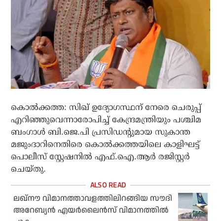
കൊൽക്കത്ത: സിഖ് ഉദ്യോഗസ്ഥന് നേരെ ചെരുപ്പ്
എറിഞ്ഞുവെന്നാരോപിച്ച് കേന്ദ്രമന്ത്രിയും പശ്ചിമ
ബംഗാൾ ബി.ജെ.പി പ്രസിഡന്റുമായ സുകാന്ത
മജുംദാറിനെതിരെ കൊൽക്കത്തയിലെ കാളിഘട്ട്
പൊലീസ് സ്റ്റേഷനിൽ എഫ്‌.ഐ.ആർ രജിസ്റ്റർ
ചെയ്തു.
ലഖ്നൗ വിമാനത്താവളത്തിലിറങ്ങിയ സൗദി
അറേബ്യൻ എയര്‍ലൈന്‍സ് വിമാനത്തില്‍