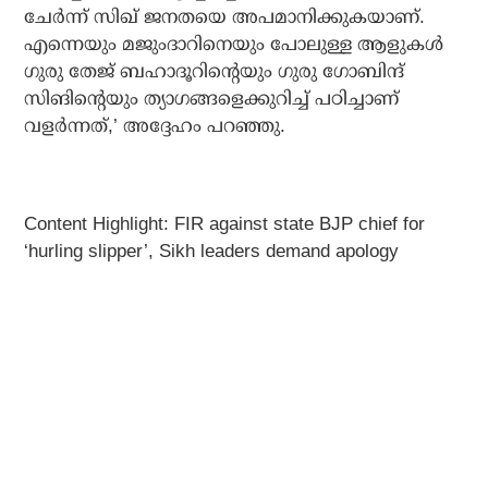
ചേർന്ന് സിഖ് ജനതയെ അപമാനിക്കുകയാണ്.
എന്നെയും മജുംദാറിനെയും പോലുള്ള ആളുകൾ
ഗുരു തേജ് ബഹാദൂറിന്റെയും ഗുരു ഗോബിന്ദ്
സിങിന്റെയും ത്യാഗങ്ങളെക്കുറിച്ച് പഠിച്ചാണ്
വളർന്നത്,’ അദ്ദേഹം പറഞ്ഞു.
Content Highlight: FIR against state BJP chief for
‘hurling slipper’, Sikh leaders demand apology