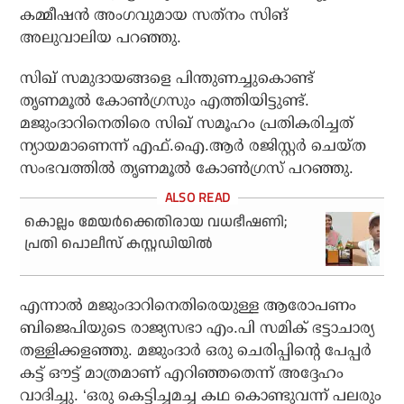
കമ്മീഷൻ അംഗവുമായ സത്‌നം സിങ്
അലുവാലിയ പറഞ്ഞു.
സിഖ് സമുദായങ്ങളെ പിന്തുണച്ചുകൊണ്ട്
തൃണമൂൽ കോൺഗ്രസും എത്തിയിട്ടുണ്ട്.
മജുംദാറിനെതിരെ സിഖ് സമൂഹം പ്രതികരിച്ചത്
ന്യായമാണെന്ന് എഫ്.ഐ.ആർ രജിസ്റ്റർ ചെയ്ത
സംഭവത്തിൽ തൃണമൂൽ കോൺഗ്രസ് പറഞ്ഞു.
കൊല്ലം മേയര്‍ക്കെതിരായ വധഭീഷണി;
പ്രതി പൊലീസ് കസ്റ്റഡിയില്‍
എന്നാൽ മജുംദാറിനെതിരെയുള്ള ആരോപണം
ബിജെപിയുടെ രാജ്യസഭാ എം.പി സമിക് ഭട്ടാചാര്യ
തള്ളിക്കളഞ്ഞു. മജുംദാർ ഒരു ചെരിപ്പിന്റെ പേപ്പർ
കട്ട് ഔട്ട് മാത്രമാണ് എറിഞ്ഞതെന്ന് അദ്ദേഹം
വാദിച്ചു. ‘ഒരു കെട്ടിച്ചമച്ച കഥ കൊണ്ടുവന്ന് പലരും