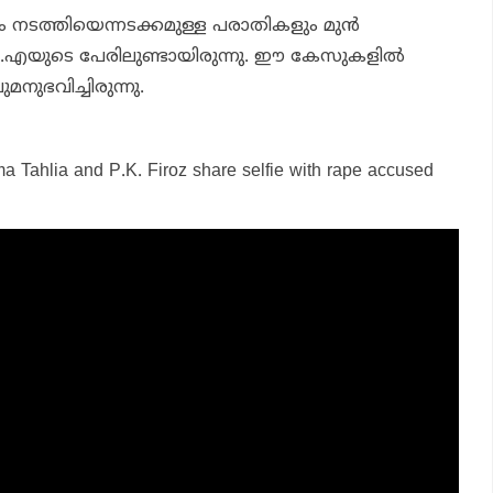
ദ്രം നടത്തിയെന്നടക്കമുള്ള പരാതികളും മുന്‍
.എയുടെ പേരിലുണ്ടായിരുന്നു. ഈ കേസുകളില്‍
നുഭവിച്ചിരുന്നു.
ma Tahlia and P.K. Firoz share selfie with rape accused