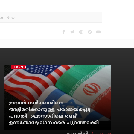
TRENDING
ഇറാന്‍ സര്‍ക്കാരിനെ
അട്ടിമറിക്കാനുള്ള പരാജയപ്പെട്ട
പദ്ധതി: മൊസാദിലെ രണ്ട്
ഉന്നതോദ്യോഗസ്ഥരെ പുറത്താക്കി
5 hours ago
റെന്വര്‍ പി