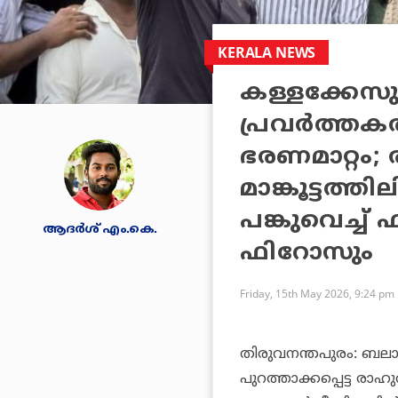
KERALA NEWS
കള്ളക്കേസു
പ്രവര്‍ത്തക
ഭരണമാറ്റം; 
മാങ്കൂട്ടത്
പങ്കുവെച്ച്
ആദർശ് എം.കെ.
ഫിറോസും
Friday, 15th May 2026, 9:24 pm
തിരുവനന്തപുരം: ബലാത്സ
പുറത്താക്കപ്പെട്ട രാഹു