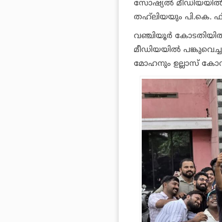
സോഷ്യല്‍ മീഡിയയില്‍
തഹ്‌ലിയയും പി.കെ. 
വഞ്ചിയൂര്‍ കോടതിയില്
മീഡിയയില്‍ പങ്കുവെച
മോഹനും ഉല്ലാസ് കോവുര