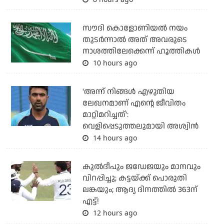
സൗദി കൊളോണിയല്‍ നയം
തുടര്‍ന്നാല്‍ അത് അവരുടെ
നാശത്തിലേക്കെന്ന് ഹൂത്തികള്‍
10 hours ago
'അന്ന് നിങ്ങള്‍ എഴുതിയ
ലേഖനമാണ് എന്റെ ജീവിതം
മാറ്റിമറിച്ചത്':
വെളിപ്പെടുത്തലുമായി അശ്വിന്‍
14 hours ago
കുല്‍ദീപും ജഡേജയും മാനവും
വിറപ്പിച്ചു; കട്ടയ്ക്ക് പൊരുതി
ലങ്കയും; ആദ്യ ദിനത്തില്‍ 363ന്
എട്ട്!
12 hours ago