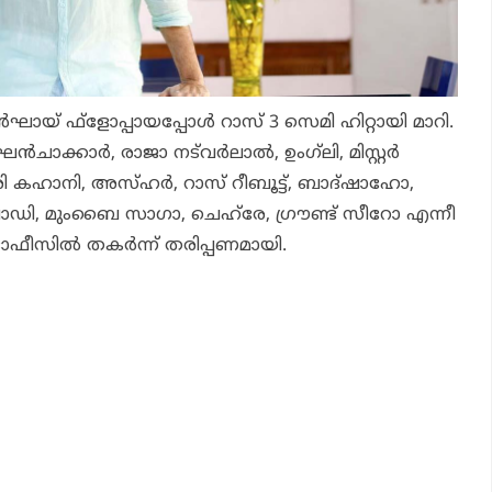
്‍ഘായ്
ഫ്‌ളോപ്പായപ്പോള്‍
റാസ് 3
സെമി ഹിറ്റായി മാറി.
‍ചാക്കാര്‍, രാജാ നട്‌വര്‍ലാല്‍, ഉംഗ്‌ലി, മിസ്റ്റര്‍
 കഹാനി, അസ്ഹര്‍, റാസ് റീബൂട്ട്, ബാദ്ഷാഹോ,
 ബോഡി, മുംബൈ സാഗാ, ചെഹ്‌രേ, ഗ്രൗണ്ട് സീറോ എന്നീ
ഓഫീസില്‍ തകര്‍ന്ന് തരിപ്പണമായി.