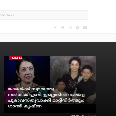
MALAYALAM CINEMA
മക്കൾക്ക് സ്വാതന്ത്ര്യം
നൽകിയിട്ടുണ്ട്, ഇല്ലെങ്കിൽ നമ്മളെ
പുരാവസ്തുവാക്കി മാറ്റിനിർത്തും:
ശാന്തി കൃഷ്ണ
3 min
നന്ദന. ടി