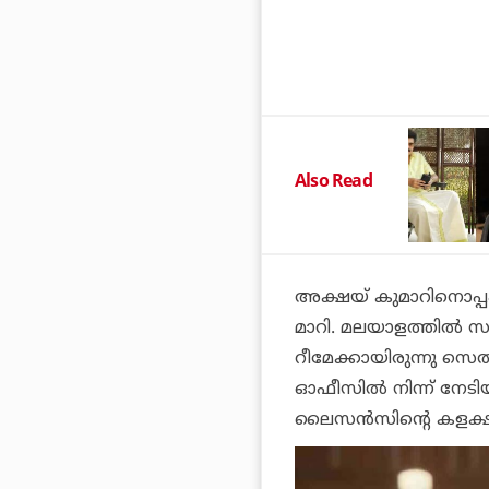
Also Read
അക്ഷയ് കുമാറിനൊപ്പം 
മാറി. മലയാളത്തില്‍ സൂപ
റീമേക്കായിരുന്നു
സെല്
ഓഫീസില്‍ നിന്ന് നേടി
ലൈസന്‍സി
ന്റെ കളക്