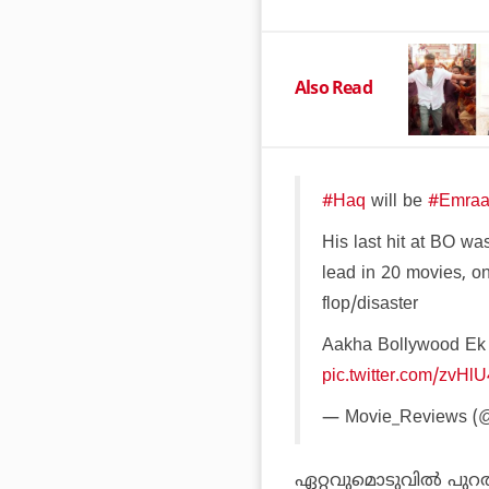
Also Read
#Haq
will be
#Emraa
His last hit at BO w
lead in 20 movies, o
flop/disaster
Aakha Bollywood Ek
pic.twitter.com/zvH
— Movie_Reviews (
ഏറ്റവുമൊടുവില്‍ പുറ