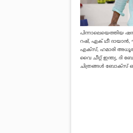
പിന്നാലെയെത്തിയ
ഷന
റഷ്, ഏക് ഥീ ദായാന്‍, ഘന്
എക്‌സ്, ഹമാരി അധൂരി
വൈ ചീറ്റ് ഇന്ത്യ, ദി
ചിത്രങ്ങള്‍ ബോക്‌സ് 