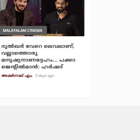
MALAYALAM CINEMA
ദുല്‍ഖര്‍ വേറെ ലെവലാണ്,
വല്ലാത്തൊരു
മനുഷ്യനാണദ്ദേഹം... പക്കാ
ജെന്റില്‍മാന്‍: ഹര്‍ഷദ്
5 days ago
അമര്‍നാഥ് എം.