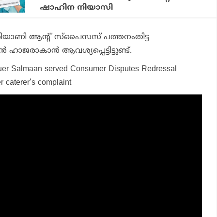
ഷാഹിന നിയാസി
ിയാണി ആന്റ് സ്‌പൈസസ് പത്തനംതിട്ട
ഹാജരാകാന്‍ ആവശ്യപ്പെട്ടിട്ടുണ്ട്.
quer Salmaan served Consumer Disputes Redressal
 caterer’s complaint