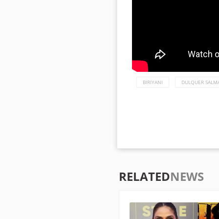
BIRIYANI
DULQUER SALM
RELATED
NEWS