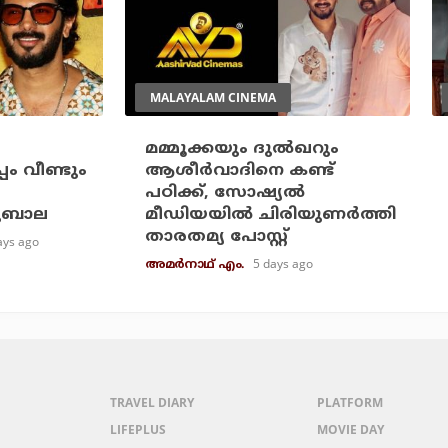
MALAYALAM CINEMA
മമ്മൂക്കയും ദുല്‍ഖറും
ം വീണ്ടും
ആശീര്‍വാദിനെ കണ്ട്
പഠിക്ക്, സോഷ്യല്‍
ധുബാല
മീഡിയയില്‍ ചിരിയുണര്‍ത്തി
താരതമ്യ പോസ്റ്റ്
ays ago
5 days ago
അമര്‍നാഥ് എം.
TRAVEL DIARY
PLATFORM
LIFEPLUS
MOVIE DAY