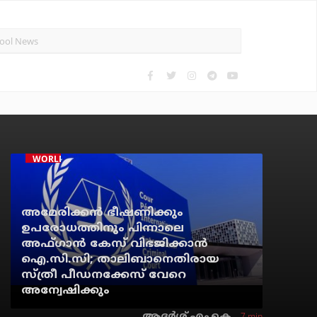
WORLD NEWS
അമേരിക്കന്‍ ഭീഷണിക്കും
ഉപരോധത്തിനും പിന്നാലെ
അഫ്ഗാന്‍ കേസ് വിഭജിക്കാന്‍
ഐ.സി.സി; താലിബാനെതിരായ
സ്ത്രീ പീഡനക്കേസ് വേറെ
അന്വേഷിക്കും
7 min
ആദർശ് എം.കെ.