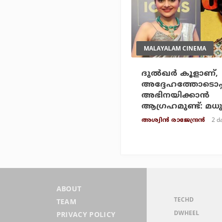
MALAYALAM CINEMA
ദുല്‍ഖര്‍ കൂളാണ്,
അദ്ദേഹത്തോടൊപ്പ
അഭിനയിക്കാന്‍
ആഗ്രഹമുണ്ട്: മ
2 d
അശ്വിന്‍ രാജേന്ദ്രന്‍
ABOUT
TECHD
TEAM
DWHEEL
PRIVACY POLICY