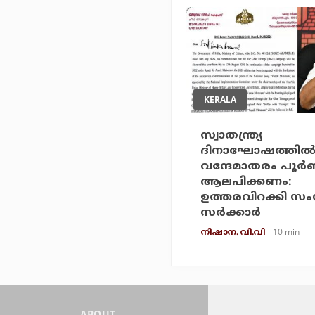
KERALA
സ്വാതന്ത്ര്യ
ദിനാഘോഷത്തില്
വന്ദേമാതരം പൂര്
ആലപിക്കണം:
ഉത്തരവിറക്കി സം
സര്‍ക്കാര്‍
10 min
നിഷാന. വി.വി
ABOUT