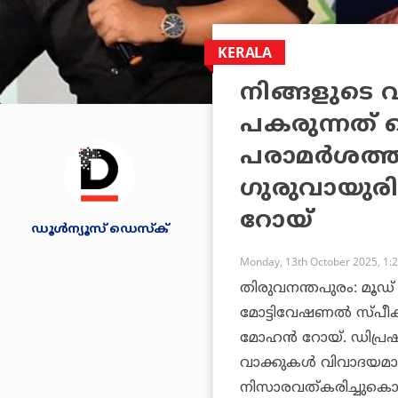
KERALA
നിങ്ങളുടെ വ
പകരുന്നത് ക
പരാമര്‍ശത്
ഗുരുവായുരി
റോയ്
ഡൂള്‍ന്യൂസ് ഡെസ്‌ക്
Monday, 13th October 2025, 1:
തിരുവനന്തപുരം: മൂഡ് സ്
മോട്ടിവേഷണല്‍ സ്പീക
മോഹന്‍ റോയ്. ഡിപ്ര
വാക്കുകള്‍ വിവാദയമാ
നിസാരവത്കരിച്ചുകൊണ