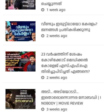
ചെയ്യുന്നത്
1 week ago
വീണ്ടും ഇരുട്ടിലായോ കേരളം?
ജനങ്ങൾ പ്രതികരിക്കുന്നു
2 weeks ago
23 വർഷത്തിന് ശേഷം
കോഴിക്കോട് മെഡിക്കൽ
കോളേജ് എസ്.എഫ്.ഐ
തിരിച്ചുപിടിച്ചത് എങ്ങനെ?
2 weeks ago
അടി... അടിയോടടി...
ഇതൊരൊന്നൊന്നര നോബഡി | I
NOBODY | MOVIE REVIEW
3 weeks ago