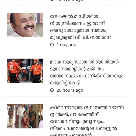
സോഷ്യല്‍ മീഡിയയെ
നിയന്ത്രിക്കണം, ഇതാണ്
അനുയോജ്യമായ സമയം:
മുഖ്യമന്ത്രി വി.ഡി. സതീശന്‍
1 day ago
ഉദയസൂര്യന്‍മാര്‍ തിരുത്തിയത്
ടൂര്‍ണമെന്റിന്റെ ചരിത്രം;
ലണ്ടനെയും ഫൊനിക്‌സിനെയും
ഒരുമിച്ച് വെട്ടി!
20 hours ago
കാര്‍ന്നോരുടെ സ്ഥാനത്ത് ടോണി
സ്റ്റാര്‍ക്ക്, പാചകത്തിന്
വോള്‍വറിനും ബ്രൂസും...
സ്‌പൈഡര്‍മാന്റെ 90s സ്റ്റൈല്‍
കല്യാണം വൈറല്‍