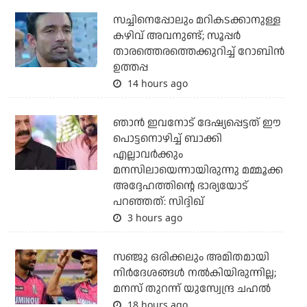
സച്ചിനെപ്പോലും മറികടക്കാനുള്ള
കഴിവ് അവനുണ്ട്; സൂപ്പര്‍
താരത്തെരത്തെക്കുറിച്ച് റോബിന്‍
ഉത്തപ്പ
14 hours ago
ഞാന്‍ ഇവനോട് ദേഷ്യപ്പെട്ടത് ഈ
പൊട്ടനൊഴിച്ച് ബാക്കി
എല്ലാവര്‍ക്കും
മനസിലായെന്നായിരുന്നു മമ്മൂക്ക
അദ്ദേഹത്തിന്റെ ഭാര്യയോട്
പറഞ്ഞത്: സിദ്ദിഖ്
3 hours ago
സഞ്ജു ഒരിക്കലും അമിതമായി
നിര്‍ദേശങ്ങള്‍ നല്‍കിയിരുന്നില്ല;
മനസ് തുറന്ന് യുസ്വേന്ദ്ര ചഹല്‍
18 hours ago