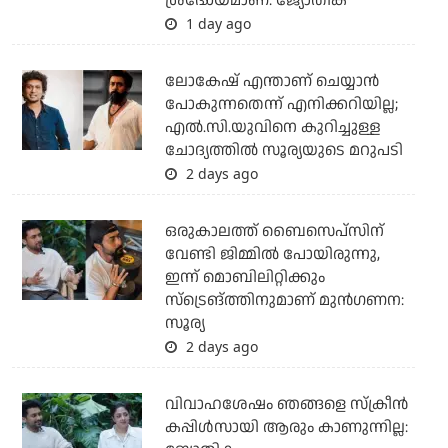
ശ്രദ്ധേയമാണ്: ജ്യോതിക
1 day ago
ലോകേഷ് എന്താണ് ചെയ്യാന്‍
പോകുന്നതെന്ന് എനിക്കറിയില്ല;
എല്‍.സി.യുവിനെ കുറിച്ചുള്ള
ചോദ്യത്തില്‍ സൂര്യയുടെ മറുപടി
2 days ago
ഒരുകാലത്ത് ബൈസെപ്സിന്
വേണ്ടി ജിമ്മിൽ പോയിരുന്നു,
ഇന്ന് മൊബിലിറ്റിക്കും
സ്ട്രെങ്ത്തിനുമാണ് മുൻഗണന:
സൂര്യ
2 days ago
വിവാഹശേഷം ഞങ്ങളെ സ്ക്രീൻ
കപ്പിൾസായി ആരും കാണുന്നില്ല: