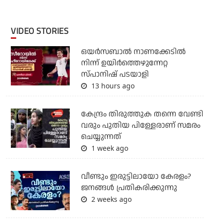
VIDEO STORIES
ഒയര്‍സബാൽ നാണക്കേടിൽ
നിന്ന് ഉയിർത്തെഴുന്നേറ്റ
സ്പാനിഷ് പടയാളി
13 hours ago
കേന്ദ്രം തിരുത്തുക തന്നെ വേണ്ടി
വരും പുതിയ പിള്ളേരാണ് സമരം
ചെയ്യുന്നത്
1 week ago
വീണ്ടും ഇരുട്ടിലായോ കേരളം?
ജനങ്ങൾ പ്രതികരിക്കുന്നു
2 weeks ago