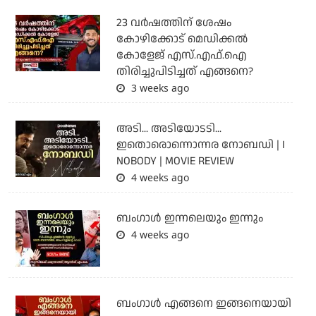
23 വർഷത്തിന് ശേഷം
കോഴിക്കോട് മെഡിക്കൽ
കോളേജ് എസ്.എഫ്.ഐ
തിരിച്ചുപിടിച്ചത് എങ്ങനെ?
3 weeks ago
അടി... അടിയോടടി...
ഇതൊരൊന്നൊന്നര നോബഡി | I
NOBODY | MOVIE REVIEW
4 weeks ago
ബംഗാള്‍ ഇന്നലെയും ഇന്നും
4 weeks ago
ബം​ഗാൾ എങ്ങനെ ഇങ്ങനെയായി