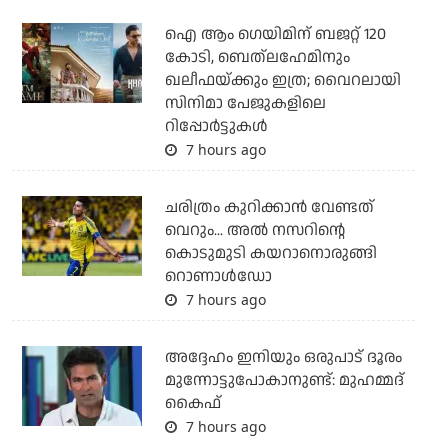
ഐ ആം ഗെയിമിന് ബജറ്റ് 120
കോടി, ബെത്‌ലഹേമിനും
ഖലീഫയ്ക്കും ഇത്ര; വൈറലായി
സിനിമാ പേജുകളിലെ
റിപ്പോര്‍ട്ടുകള്‍
7 hours ago
ചരിത്രം കുറിക്കാന്‍ വേണ്ടത്
വെറും... അല്‍ നസറിന്റെ
കൊടുമുടി കയറാനൊരുങ്ങി
റൊണാള്‍ഡോ
7 hours ago
അദ്ദേഹം ഇനിയും ഒരുപാട് ദൂരം
മുന്നോട്ടുപോകാനുണ്ട്: മുഹമ്മദ്
കൈഫ്
7 hours ago