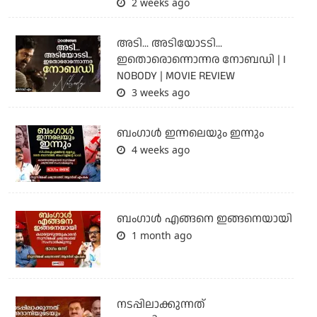
2 weeks ago
അടി... അടിയോടടി...
ഇതൊരൊന്നൊന്നര നോബഡി | I
NOBODY | MOVIE REVIEW
3 weeks ago
ബംഗാള്‍ ഇന്നലെയും ഇന്നും
4 weeks ago
ബം​ഗാൾ എങ്ങനെ ഇങ്ങനെയായി
1 month ago
നടപ്പിലാക്കുന്നത്