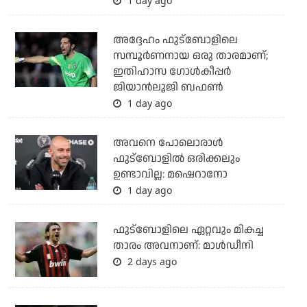
1 day ago
അദ്ദേഹം ഫുട്‌ബോളിലെ
സമ്പൂര്‍ണനായ ഒരു താരമാണ്;
ഇതിഹാസ ഗോള്‍കീപ്പര്‍
ജിയാന്‍ലൂജി ബഫണ്‍
1 day ago
അവനെ പോലൊരാൾ
ഫുട്ബോളിൽ ഒരിക്കലും
ഉണ്ടാവില്ല: മഷെറാനോ
1 day ago
ഫുട്‌ബോളിലെ ഏറ്റവും മികച്ച
താരം അവനാണ്: മാള്‍ഡീനി
2 days ago