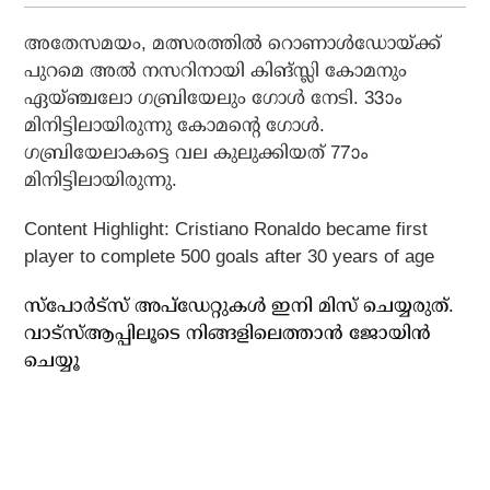
അതേസമയം, മത്സരത്തില്‍ റൊണാള്‍ഡോയ്ക്ക്
പുറമെ അല്‍ നസറിനായി കിങ്സ്ലി കോമനും
ഏയ്ഞ്ചലോ ഗബ്രിയേലും ഗോള്‍ നേടി. 33ാം
മിനിട്ടിലായിരുന്നു കോമന്റെ ഗോള്‍.
ഗബ്രിയേലാകട്ടെ വല കുലുക്കിയത് 77ാം
മിനിട്ടിലായിരുന്നു.
Content Highlight: Cristiano Ronaldo became first
player to complete 500 goals after 30 years of age
സ്പോർട്സ് അപ്ഡേറ്റുകൾ ഇനി മിസ് ചെയ്യരുത്.
വാട്സ്ആപ്പിലൂടെ നിങ്ങളിലെത്താൻ ജോയിൻ
ചെയ്യൂ