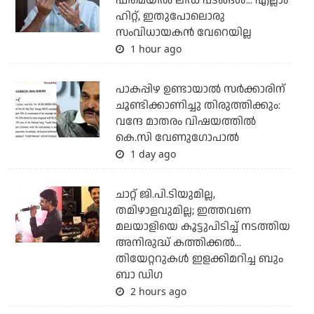
ഫീമെയില്‍ ലീഡ് പടങ്ങള്‍... എല്ലാം
ഹിറ്റ്, ഇതുപോലൊരു
സംവിധായകന്‍ വേറെയില്ല
1 hour ago
പാകപ്പിഴ ഉണ്ടായാല്‍ സര്‍ക്കാരിന്
ചൂണ്ടിക്കാണിച്ചു തിരുത്തിക്കും:
വന്ദേ മാതരം വിഷയത്തില്‍
കെ.സി വേണുഗോപാല്‍
1 day ago
ചാറ്റ് ജി.പി.ടിയുമില്ല,
തമിഴാളവുമില്ല; ഇത്തവണ
മലയാളിയെ കൂട്ടുപിടിച്ച് നടത്തിയ
അനിരുദ്ധ് കത്തിക്കല്‍...
തിയേറ്ററുകള്‍ ഇളക്കിമറിച്ച ബും
ബാ ഡിഗ
2 hours ago