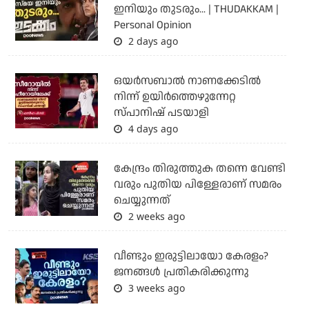
ഇനിയും തുടരും... | THUDAKKAM |
Personal Opinion
2 days ago
ഒയര്‍സബാൽ നാണക്കേടിൽ
നിന്ന് ഉയിർത്തെഴുന്നേറ്റ
സ്പാനിഷ് പടയാളി
4 days ago
കേന്ദ്രം തിരുത്തുക തന്നെ വേണ്ടി
വരും പുതിയ പിള്ളേരാണ് സമരം
ചെയ്യുന്നത്
2 weeks ago
വീണ്ടും ഇരുട്ടിലായോ കേരളം?
ജനങ്ങൾ പ്രതികരിക്കുന്നു
3 weeks ago