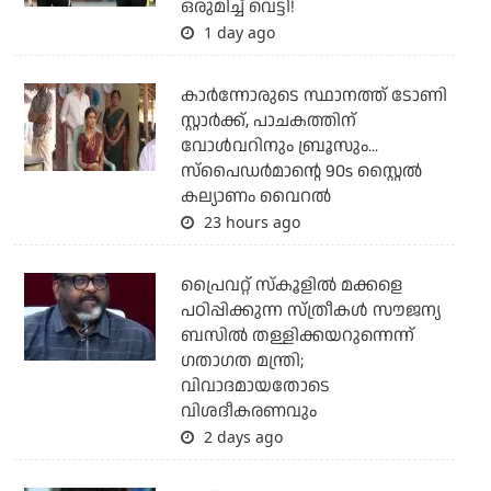
ഒരുമിച്ച് വെട്ടി!
1 day ago
കാര്‍ന്നോരുടെ സ്ഥാനത്ത് ടോണി
സ്റ്റാര്‍ക്ക്, പാചകത്തിന്
വോള്‍വറിനും ബ്രൂസും...
സ്‌പൈഡര്‍മാന്റെ 90s സ്റ്റൈല്‍
കല്യാണം വൈറല്‍
23 hours ago
പ്രൈവറ്റ് സ്‌കൂളില്‍ മക്കളെ
പഠിപ്പിക്കുന്ന സ്ത്രീകള്‍ സൗജന്യ
ബസില്‍ തള്ളിക്കയറുന്നെന്ന്
ഗതാഗത മന്ത്രി;
വിവാദമായതോടെ
വിശദീകരണവും
2 days ago