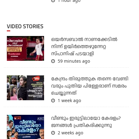
1 hour ago
VIDEO STORIES
ഒയര്‍സബാൽ നാണക്കേടിൽ
നിന്ന് ഉയിർത്തെഴുന്നേറ്റ
സ്പാനിഷ് പടയാളി
59 minutes ago
കേന്ദ്രം തിരുത്തുക തന്നെ വേണ്ടി
വരും പുതിയ പിള്ളേരാണ് സമരം
ചെയ്യുന്നത്
1 week ago
വീണ്ടും ഇരുട്ടിലായോ കേരളം?
ജനങ്ങൾ പ്രതികരിക്കുന്നു
2 weeks ago