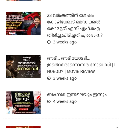
23 വർഷത്തിന് ശേഷം
കോഴിക്കോട് മെഡിക്കൽ
കോളേജ് എസ്.എഫ്.ഐ
തിരിച്ചുപിടിച്ചത് എങ്ങനെ?
3 weeks ago
അടി... അടിയോടടി...
ഇതൊരൊന്നൊന്നര നോബഡി | I
NOBODY | MOVIE REVIEW
3 weeks ago
ബംഗാള്‍ ഇന്നലെയും ഇന്നും
4 weeks ago