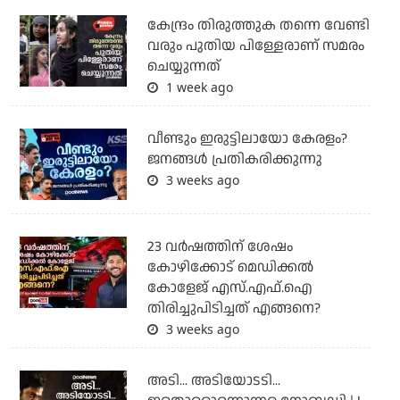
കേന്ദ്രം തിരുത്തുക തന്നെ വേണ്ടി
വരും പുതിയ പിള്ളേരാണ് സമരം
ചെയ്യുന്നത്
1 week ago
വീണ്ടും ഇരുട്ടിലായോ കേരളം?
ജനങ്ങൾ പ്രതികരിക്കുന്നു
3 weeks ago
23 വർഷത്തിന് ശേഷം
കോഴിക്കോട് മെഡിക്കൽ
കോളേജ് എസ്.എഫ്.ഐ
തിരിച്ചുപിടിച്ചത് എങ്ങനെ?
3 weeks ago
അടി... അടിയോടടി...