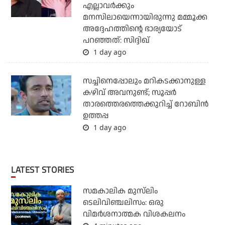
എല്ലാവര്‍ക്കും
മനസിലായെന്നായിരുന്നു മമ്മൂക്ക
അദ്ദേഹത്തിന്റെ ഭാര്യയോട്
പറഞ്ഞത്: സിദ്ദിഖ്
1 day ago
സച്ചിനെപ്പോലും മറികടക്കാനുള്ള
കഴിവ് അവനുണ്ട്; സൂപ്പര്‍
താരത്തെരത്തെക്കുറിച്ച് റോബിന്‍
ഉത്തപ്പ
1 day ago
LATEST STORIES
സമകാലിക മുസ്‌ലിം
ടെലിവിഞ്ചലിസം: ഒരു
വിമര്‍ശനാത്മക വിശകലനം