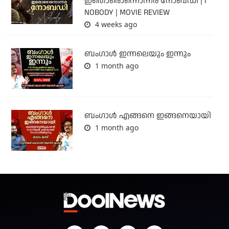
ഇതൊരൊന്നൊന്നര നോബഡി | I
NOBODY | MOVIE REVIEW
4 weeks ago
ബംഗാള്‍ ഇന്നലെയും ഇന്നും
1 month ago
ബം​ഗാൾ എങ്ങനെ ഇങ്ങനെയായി
1 month ago