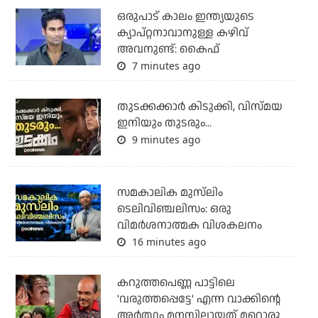
ഒരുപാട് കാലം ഇന്ത്യയുടെ
ക്യാപ്റ്റനാവാനുള്ള കഴിവ്
അവനുണ്ട്: കൈഫ്
7 minutes ago
തുടക്കക്കാര്‍ കിടുക്കി, വിസ്മയ
ഇനിയും തുടരും...
9 minutes ago
സമകാലിക മുസ്‌ലിം
ടെലിവിഞ്ചലിസം: ഒരു
വിമര്‍ശനാത്മക വിശകലനം
16 minutes ago
കറുത്തപെണ്ണ പാട്ടിലെ
'വരുത്തപ്പെട്ടേ' എന്ന വാക്കിന്റെ
അർത്ഥം മനസിലായത് മറ്റൊരു