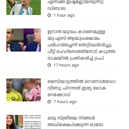
എനിക്ക് ഇഷ്ടമല്ലായിരുന്നു:
ഡിബാല
1 hour ago
ഇറാന്‍ യുദ്ധം കാരണമുള്ള
യു.എസ് ആയുധക്ഷാമം
പരിഹരിച്ചെന്ന് തെറ്റിദ്ധരിപ്പിച്ചു;
പീറ്റ് ഹെഗ്‌സെത്തിനോട് കടുത്ത
ഭാഷയില്‍ പ്രതികരിച്ച് ട്രംപ്
17 hours ago
മെസിയാട്ടത്തില്‍ റൊണാള്‍ഡോ
വീണു; പിറന്നത് ഇരട്ട ലോക
റെക്കോഡ്
7 hours ago
ഒരു സ്ത്രീയെ നിങ്ങള്‍
അധിക്ഷേപിക്കുന്ന ഓരോ