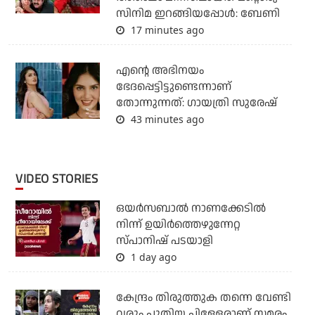
സിനിമ ഇറങ്ങിയപ്പോൾ: ബേണി
17 minutes ago
എന്റെ അഭിനയം
ഭേദപ്പെട്ടിട്ടുണ്ടെന്നാണ്
തോന്നുന്നത്: ഗായത്രി സുരേഷ്
43 minutes ago
VIDEO STORIES
ഒയര്‍സബാൽ നാണക്കേടിൽ
നിന്ന് ഉയിർത്തെഴുന്നേറ്റ
സ്പാനിഷ് പടയാളി
1 day ago
കേന്ദ്രം തിരുത്തുക തന്നെ വേണ്ടി
വരും പുതിയ പിള്ളേരാണ് സമരം