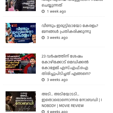
ചെയ്യുന്നത്
1 week ago
വീണ്ടും ഇരുട്ടിലായോ കേരളം?
ജനങ്ങൾ പ്രതികരിക്കുന്നു
3 weeks ago
23 വർഷത്തിന് ശേഷം
കോഴിക്കോട് മെഡിക്കൽ
കോളേജ് എസ്.എഫ്.ഐ
തിരിച്ചുപിടിച്ചത് എങ്ങനെ?
3 weeks ago
അടി... അടിയോടടി...
ഇതൊരൊന്നൊന്നര നോബഡി | I
NOBODY | MOVIE REVIEW
4 weeks ago