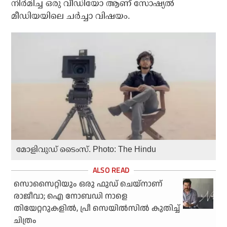
നിര്‍മിച്ച ഒരു വീഡിയോ ആണ് സോഷ്യല്‍
മീഡിയയിലെ ചര്‍ച്ചാ വിഷയം.
മോളിവുഡ് ടൈംസ്. Photo: The Hindu
സൊസൈറ്റിയും ഒരു ഫുഡ് ചെയ്‌നാണ്
രാജീവാ; ഐ നോബഡി നാളെ
തിയേറ്ററുകളില്‍, പ്രീ സെയില്‍സില്‍ കുതിച്ച്
ചിത്രം