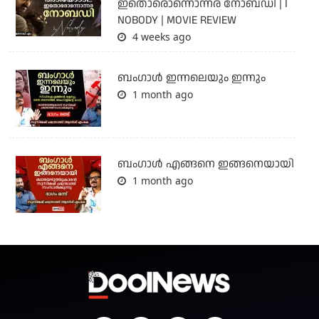
ഇതൊരൊന്നൊന്നര നോബഡി | I
NOBODY | MOVIE REVIEW
4 weeks ago
ബംഗാള്‍ ഇന്നലെയും ഇന്നും
1 month ago
ബം​ഗാൾ എങ്ങനെ ഇങ്ങനെയായി
1 month ago