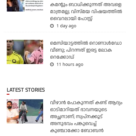
കമന്റും ബാധിക്കുന്നത് അവളെ
മാത്രമല്ല; വിസ്മയ വിഷയത്തില്‍
വൈറലായി പോസ്റ്റ്
1 day ago
മെസിയാട്ടത്തില്‍ റൊണാള്‍ഡോ
വീണു; പിറന്നത് ഇരട്ട ലോക
റെക്കോഡ്
11 hours ago
LATEST STORIES
വീഴാന്‍ പോകുന്നത് കണ്ട് ആദ്യം
ഓടിമാറിയത് ഭാവനയുടെ
അച്ഛനാണ്; സ്വപ്‌നക്കൂട്
അനുഭവം പങ്കുവെച്ച്
കുഞ്ചാക്കോ ബോബന്‍