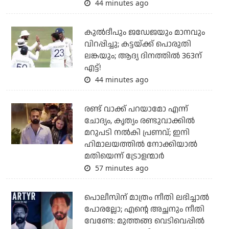
44 minutes ago
കുല്‍ദീപും ജഡേജയും മാനവും
വിറപ്പിച്ചു; കട്ടയ്ക്ക് പൊരുതി
ലങ്കയും; ആദ്യ ദിനത്തില്‍ 363ന്
എട്ട്!
44 minutes ago
രണ്ട് വാക്ക് പറയാമോ എന്ന്
ചോദ്യം, കൃത്യം രണ്ടുവാക്കില്‍
മറുപടി നല്‍കി പ്രണവ്; ഇനി
ഹിമാലയത്തില്‍ നോക്കിയാല്‍
മതിയെന്ന് ട്രോളന്മാര്‍
57 minutes ago
പൊലീസിന് മാത്രം നീതി ലഭിച്ചാല്‍
പോരല്ലോ; എന്റെ അച്ഛനും നീതി
വേണ്ടേ: മുത്തങ്ങ വെടിവെപ്പില്‍