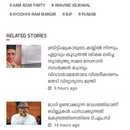
AAM ADMI PARTY
ARAVIND KEJRIWAL
AYODHYA RAM MANDIR
BJP
PUNJAB
RELATED STORIES
ബ്രിട്ടിഷുകാരുടെ കയ്യില്‍ നിന്നും
ഏറ്റവും കൂടുതല്‍ ശിക്ഷ ലഭിച്ച
സ്വാതന്ത്ര്യ സമര സേനാനി
സവര്‍ക്കര്‍: ചോദ്യം
വിവാദമായതോടെ വിശദീകരണം
തേടി വിദ്യാഭ്യാസ മന്ത്രി
9 hours ago
മാഗി ഉണ്ടാക്കുന്ന വേഗത്തിലാണ്
ബില്ലുകള്‍ പാസാക്കുന്നത്:
കേന്ദ്രത്തിനെതിരെ ടി.എം.സി
14 hours ago