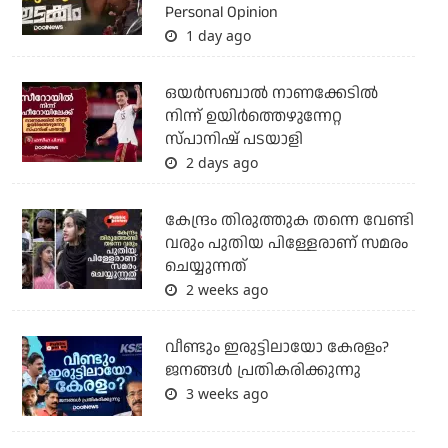
Personal Opinion
1 day ago
ഒയര്‍സബാൽ നാണക്കേടിൽ
നിന്ന് ഉയിർത്തെഴുന്നേറ്റ
സ്പാനിഷ് പടയാളി
2 days ago
കേന്ദ്രം തിരുത്തുക തന്നെ വേണ്ടി
വരും പുതിയ പിള്ളേരാണ് സമരം
ചെയ്യുന്നത്
2 weeks ago
വീണ്ടും ഇരുട്ടിലായോ കേരളം?
ജനങ്ങൾ പ്രതികരിക്കുന്നു
3 weeks ago