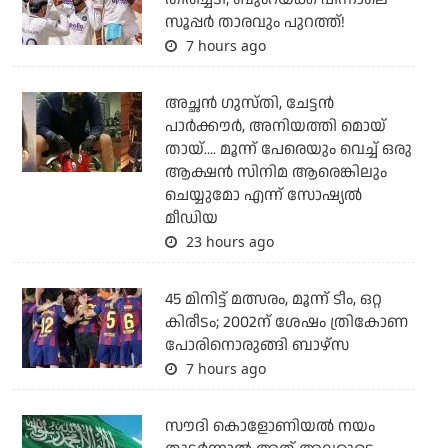
സൂപ്പര്‍ താരവും പുറത്ത്!
7 hours ago
അച്ഛന്‍ ഗുസ്തി, ചേട്ടന്‍
പാര്‍ക്കൗര്‍, അനിയത്തി മൊയ്
തായ്.... മൂന്ന് പേരെയും വെച്ച് ഒരു
ആക്ഷന്‍ സിനിമ ആരെങ്കിലും
ചെയ്യുമോ എന്ന് സോഷ്യല്‍
മീഡിയ
23 hours ago
45 മിനിട്ട് മത്സരം, മൂന്ന് ടീം, ഒറ്റ
കിരീടം; 2002ന് ശേഷം ത്രികോണ
പോരിനൊരുങ്ങി ബാഴ്‌സ
7 hours ago
സൗദി കൊളോണിയല്‍ നയം