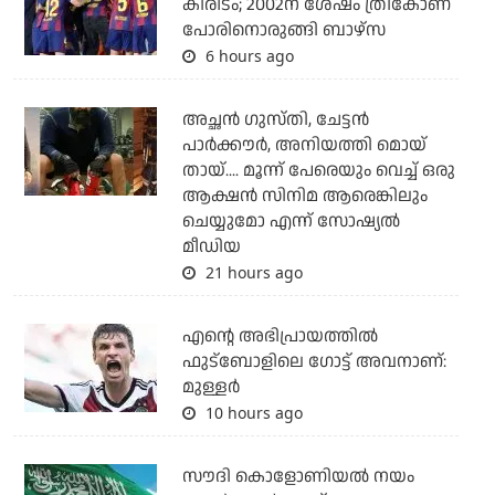
കിരീടം; 2002ന് ശേഷം ത്രികോണ
പോരിനൊരുങ്ങി ബാഴ്‌സ
6 hours ago
അച്ഛന്‍ ഗുസ്തി, ചേട്ടന്‍
പാര്‍ക്കൗര്‍, അനിയത്തി മൊയ്
തായ്.... മൂന്ന് പേരെയും വെച്ച് ഒരു
ആക്ഷന്‍ സിനിമ ആരെങ്കിലും
ചെയ്യുമോ എന്ന് സോഷ്യല്‍
മീഡിയ
21 hours ago
എന്റെ അഭിപ്രായത്തില്‍
ഫുട്‌ബോളിലെ ഗോട്ട് അവനാണ്:
മുള്ളര്‍
10 hours ago
സൗദി കൊളോണിയല്‍ നയം