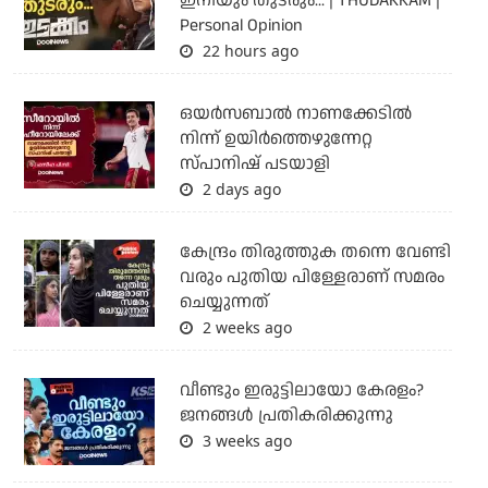
ഇനിയും തുടരും... | THUDAKKAM |
Personal Opinion
22 hours ago
ഒയര്‍സബാൽ നാണക്കേടിൽ
നിന്ന് ഉയിർത്തെഴുന്നേറ്റ
സ്പാനിഷ് പടയാളി
2 days ago
കേന്ദ്രം തിരുത്തുക തന്നെ വേണ്ടി
വരും പുതിയ പിള്ളേരാണ് സമരം
ചെയ്യുന്നത്
2 weeks ago
വീണ്ടും ഇരുട്ടിലായോ കേരളം?
ജനങ്ങൾ പ്രതികരിക്കുന്നു
3 weeks ago