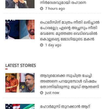
നിര്‍ദേശവുമായി രഹാനെ
7 hours ago
പൊലീസിന് മാത്രം നീതി ലഭിച്ചാല്‍
പോരല്ലോ; എന്റെ അച്ഛനും നീതി
വേണ്ടേ: മുത്തങ്ങ വെടിവെപ്പില്‍
കൊല്ലപ്പെട്ട ജോഗിയുടെ മകന്‍
1 day ago
LATEST STORIES
ആദ്യമൊക്കെ സുചിത്ര ചേച്ചി
അങ്ങനെ പറയുമ്പോൾ വിഷമം
തോന്നിയിരുന്നു: ജൂഡ് ആന്തണി
Just now
ഹോര്‍മുസ് തുറക്കാന്‍ ആറ്