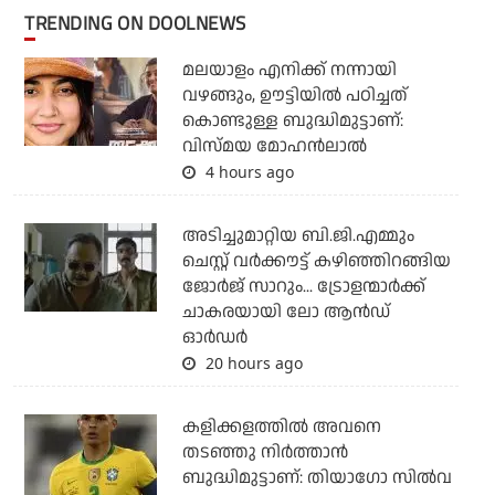
TRENDING ON DOOLNEWS
മലയാളം എനിക്ക് നന്നായി
വഴങ്ങും, ഊട്ടിയില്‍ പഠിച്ചത്
കൊണ്ടുള്ള ബുദ്ധിമുട്ടാണ്:
വിസ്മയ മോഹന്‍ലാല്‍
4 hours ago
അടിച്ചുമാറ്റിയ ബി.ജി.എമ്മും
ചെസ്റ്റ് വര്‍ക്കൗട്ട് കഴിഞ്ഞിറങ്ങിയ
ജോര്‍ജ് സാറും... ട്രോളന്മാര്‍ക്ക്
ചാകരയായി ലോ ആന്‍ഡ്
ഓര്‍ഡര്‍
20 hours ago
കളിക്കളത്തില്‍ അവനെ
തടഞ്ഞു നിര്‍ത്താന്‍
ബുദ്ധിമുട്ടാണ്: തിയാഗോ സില്‍വ