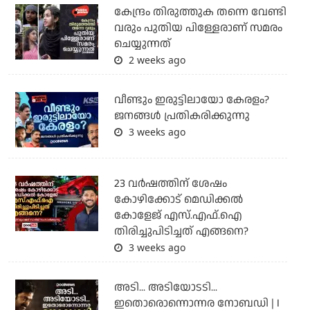
കേന്ദ്രം തിരുത്തുക തന്നെ വേണ്ടി
വരും പുതിയ പിള്ളേരാണ് സമരം
ചെയ്യുന്നത്
2 weeks ago
വീണ്ടും ഇരുട്ടിലായോ കേരളം?
ജനങ്ങൾ പ്രതികരിക്കുന്നു
3 weeks ago
23 വർഷത്തിന് ശേഷം
കോഴിക്കോട് മെഡിക്കൽ
കോളേജ് എസ്.എഫ്.ഐ
തിരിച്ചുപിടിച്ചത് എങ്ങനെ?
3 weeks ago
അടി... അടിയോടടി...
ഇതൊരൊന്നൊന്നര നോബഡി | I