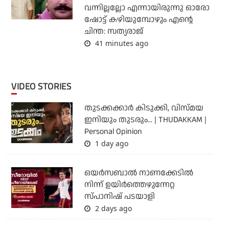
വന്നില്ലല്ലോ എന്നായിരുന്നു ഓരോ
ഷോട്ട് കഴിയുമ്പോഴും എന്റെ
ചിന്ത: സത്യരാജ്
41 minutes ago
VIDEO STORIES
തുടക്കക്കാര്‍ കിടുക്കി, വിസ്മയ
ഇനിയും തുടരും... | THUDAKKAM |
Personal Opinion
1 day ago
ഒയര്‍സബാൽ നാണക്കേടിൽ
നിന്ന് ഉയിർത്തെഴുന്നേറ്റ
സ്പാനിഷ് പടയാളി
2 days ago