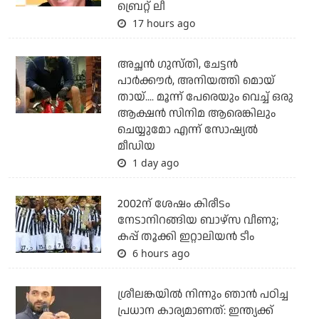
ബ്രെറ്റ് ലീ
17 hours ago
അച്ഛന്‍ ഗുസ്തി, ചേട്ടന്‍
പാര്‍ക്കൗര്‍, അനിയത്തി മൊയ്
തായ്.... മൂന്ന് പേരെയും വെച്ച് ഒരു
ആക്ഷന്‍ സിനിമ ആരെങ്കിലും
ചെയ്യുമോ എന്ന് സോഷ്യല്‍
മീഡിയ
1 day ago
2002ന് ശേഷം കിരീടം
നേടാനിറങ്ങിയ ബാഴ്സ വീണു;
കപ്പ് തൂക്കി ഇറ്റാലിയൻ ടീം
6 hours ago
ശ്രീലങ്കയില്‍ നിന്നും ഞാന്‍ പഠിച്ച
പ്രധാന കാര്യമാണത്: ഇന്ത്യക്ക്