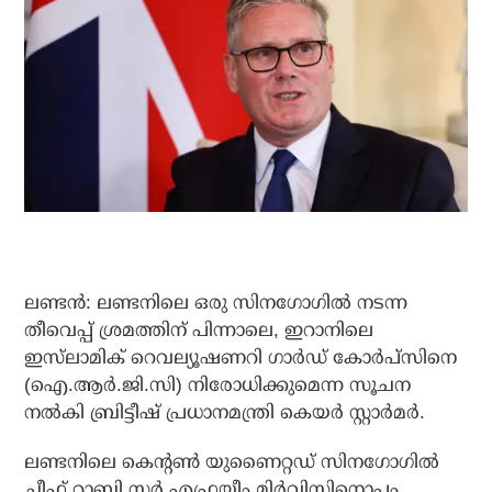
ലണ്ടന്‍: ലണ്ടനിലെ ഒരു സിനഗോഗില്‍ നടന്ന
തീവെപ്പ് ശ്രമത്തിന് പിന്നാലെ, ഇറാനിലെ
ഇസ്‌ലാമിക് റെവല്യൂഷണറി ഗാര്‍ഡ് കോര്‍പ്‌സിനെ
(ഐ.ആര്‍.ജി.സി) നിരോധിക്കുമെന്ന സൂചന
നല്‍കി ബ്രിട്ടീഷ് പ്രധാനമന്ത്രി കെയര്‍ സ്റ്റാര്‍മര്‍.
ലണ്ടനിലെ കെന്റണ്‍ യുണൈറ്റഡ് സിനഗോഗില്‍
ചീഫ് റാബി സര്‍ എഫ്രയീം മിര്‍വിസിനൊപ്പം