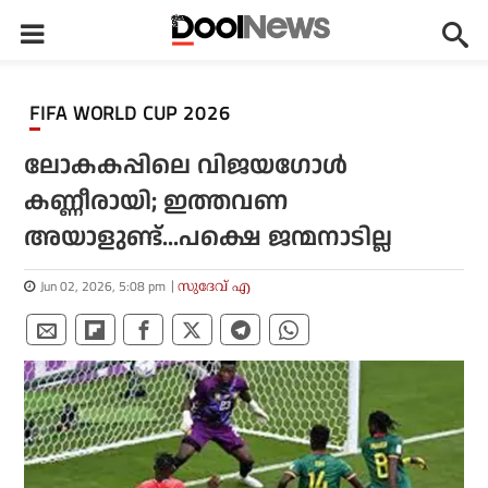
FIFA WORLD CUP 2026
ലോകകപ്പിലെ വിജയഗോൾ
കണ്ണീരായി; ഇത്തവണ
അയാളുണ്ട്...പക്ഷെ ജന്മനാടില്ല
Jun 02, 2026, 5:08 pm
സുദേവ് എ