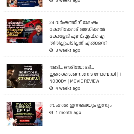
3 weeks ago
23 വർഷത്തിന് ശേഷം
കോഴിക്കോട് മെഡിക്കൽ
കോളേജ് എസ്.എഫ്.ഐ
തിരിച്ചുപിടിച്ചത് എങ്ങനെ?
3 weeks ago
അടി... അടിയോടടി...
ഇതൊരൊന്നൊന്നര നോബഡി | I
NOBODY | MOVIE REVIEW
4 weeks ago
ബംഗാള്‍ ഇന്നലെയും ഇന്നും
1 month ago