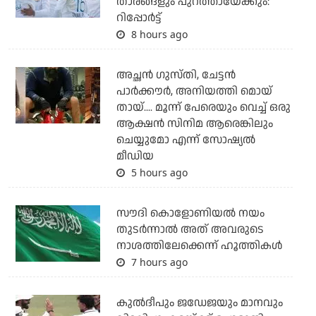
താരങ്ങളും പുറത്തായേക്കും:
റിപ്പോര്‍ട്ട്
8 hours ago
അച്ഛന്‍ ഗുസ്തി, ചേട്ടന്‍
പാര്‍ക്കൗര്‍, അനിയത്തി മൊയ്
തായ്.... മൂന്ന് പേരെയും വെച്ച് ഒരു
ആക്ഷന്‍ സിനിമ ആരെങ്കിലും
ചെയ്യുമോ എന്ന് സോഷ്യല്‍
മീഡിയ
5 hours ago
സൗദി കൊളോണിയല്‍ നയം
തുടര്‍ന്നാല്‍ അത് അവരുടെ
നാശത്തിലേക്കെന്ന് ഹൂത്തികള്‍
7 hours ago
കുല്‍ദീപും ജഡേജയും മാനവും