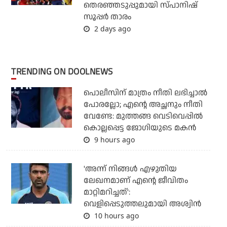
തെരഞ്ഞടുപ്പുമായി സ്പാനിഷ്
സൂപ്പര്‍ താരം
2 days ago
TRENDING ON DOOLNEWS
പൊലീസിന് മാത്രം നീതി ലഭിച്ചാല്‍
പോരല്ലോ; എന്റെ അച്ഛനും നീതി
വേണ്ടേ: മുത്തങ്ങ വെടിവെപ്പില്‍
കൊല്ലപ്പെട്ട ജോഗിയുടെ മകന്‍
9 hours ago
'അന്ന് നിങ്ങള്‍ എഴുതിയ
ലേഖനമാണ് എന്റെ ജീവിതം
മാറ്റിമറിച്ചത്':
വെളിപ്പെടുത്തലുമായി അശ്വിന്‍
10 hours ago