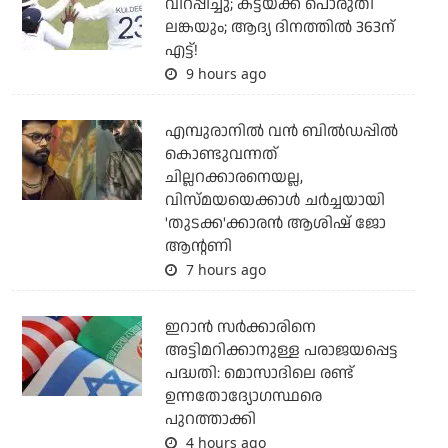
വിറപ്പിച്ചു; കട്ടയ്ക്ക് പൊരുതി
ലങ്കയും; ആദ്യ ദിനത്തില്‍ 363ന്
എട്ട്!
9 hours ago
എമ്പുരാനില്‍ വന്‍ ബില്‍ഡപ്പില്‍
കൊണ്ടുവന്നത്
ചില്ലറക്കാരനെയല്ല,
വിസ്മയയെക്കാള്‍ ചര്‍ച്ചയായി
'തുടക്ക'ക്കാരന്‍ ആശിഷ് ജോ
ആന്റണി
7 hours ago
ഇറാന്‍ സര്‍ക്കാരിനെ
അട്ടിമറിക്കാനുള്ള പരാജയപ്പെട്ട
പദ്ധതി: മൊസാദിലെ രണ്ട്
ഉന്നതോദ്യോഗസ്ഥരെ
പുറത്താക്കി
4 hours ago