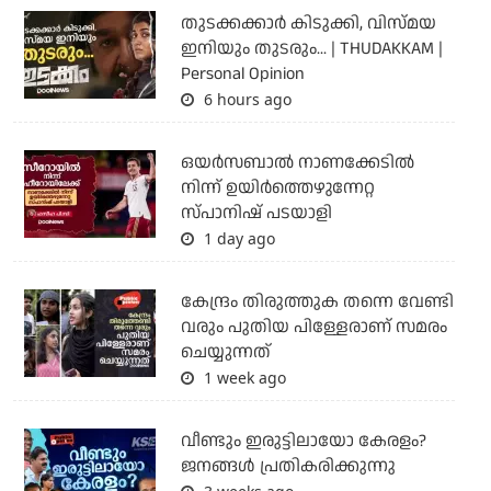
തുടക്കക്കാര്‍ കിടുക്കി, വിസ്മയ
ഇനിയും തുടരും... | THUDAKKAM |
Personal Opinion
6 hours ago
ഒയര്‍സബാൽ നാണക്കേടിൽ
നിന്ന് ഉയിർത്തെഴുന്നേറ്റ
സ്പാനിഷ് പടയാളി
1 day ago
കേന്ദ്രം തിരുത്തുക തന്നെ വേണ്ടി
വരും പുതിയ പിള്ളേരാണ് സമരം
ചെയ്യുന്നത്
1 week ago
വീണ്ടും ഇരുട്ടിലായോ കേരളം?
ജനങ്ങൾ പ്രതികരിക്കുന്നു