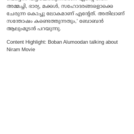
അമ്മച്ചി, ഭാര്യ, മക്കൾ, സഹോദരങ്ങളൊക്കെ
ചേരുന്ന കൊച്ചു ലോകമാണ് എൻ്റേത്. അതിലാണ്
സന്തോഷം കണ്ടെത്തുന്നതും,’ ബോബൻ
ആലുംമൂടൻ പറയുന്നു.
Content Highlight: Boban Alumoodan talking about
Niram Movie