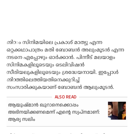
നിറ
ം സിനിമയിലെ പ്രകാശ് മാത്യു എന്ന
ഒറ്റക്കഥാപാത്രം മതി ബോബൻ അലുംമൂടൻ എന്ന
നടനെ എപ്പോഴും ഓർക്കാൻ. പിന്നീട് മലയാളം
സിനിമകളിലൂടെയും ടെലിവിഷൻ
സീരിയലുകളിലൂടെയും ശ്രദ്ധേയനായി. ഇപ്പോൾ
നിറ
ത്തിലെത്തിയതിനെക്കുറിച്ച്
സംസാരിക്കുകയാണ് ബോബൻ ആലുംമൂടൻ.
ആയുഷ്മാന്‍ ഖുറാനെക്കൊപ്പം
അഭിനയിക്കണമെന്ന് എന്റെ സ്വപ്‌നമാണ്:
ആര്യ സലിം