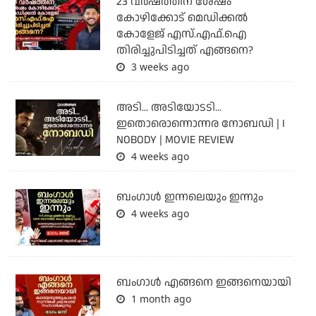
23 വർഷത്തിന് ശേഷം
കോഴിക്കോട് മെഡിക്കൽ
കോളേജ് എസ്.എഫ്.ഐ
തിരിച്ചുപിടിച്ചത് എങ്ങനെ?
3 weeks ago
അടി... അടിയോടടി...
ഇതൊരൊന്നൊന്നര നോബഡി | I
NOBODY | MOVIE REVIEW
4 weeks ago
ബംഗാള്‍ ഇന്നലെയും ഇന്നും
4 weeks ago
ബം​ഗാൾ എങ്ങനെ ഇങ്ങനെയായി
1 month ago