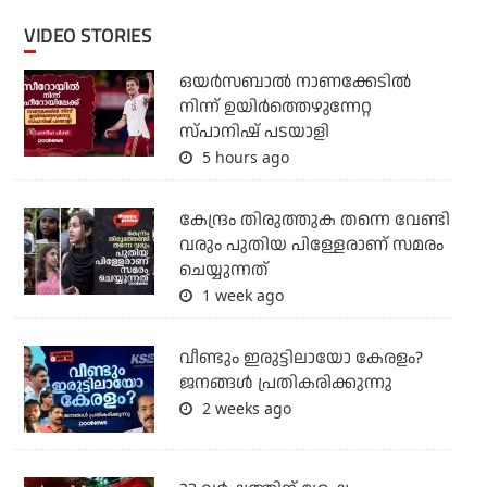
VIDEO STORIES
ഒയര്‍സബാൽ നാണക്കേടിൽ
നിന്ന് ഉയിർത്തെഴുന്നേറ്റ
സ്പാനിഷ് പടയാളി
5 hours ago
കേന്ദ്രം തിരുത്തുക തന്നെ വേണ്ടി
വരും പുതിയ പിള്ളേരാണ് സമരം
ചെയ്യുന്നത്
1 week ago
വീണ്ടും ഇരുട്ടിലായോ കേരളം?
ജനങ്ങൾ പ്രതികരിക്കുന്നു
2 weeks ago