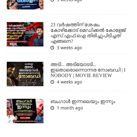
23 വർഷത്തിന് ശേഷം
കോഴിക്കോട് മെഡിക്കൽ കോളേജ്
എസ്.എഫ്.ഐ തിരിച്ചുപിടിച്ചത്
എങ്ങനെ?
3 weeks ago
അടി... അടിയോടടി...
ഇതൊരൊന്നൊന്നര നോബഡി | I
NOBODY | MOVIE REVIEW
4 weeks ago
ബംഗാള്‍ ഇന്നലെയും ഇന്നും
1 month ago