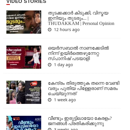
VIDEO STORIES
തുടക്കക്കാര്‍ കിടുക്കി, വിസ്മയ
ഇനിയും തുടരും... |
THUDAKKAM | Personal Opinion
12 hours ago
ഒയര്‍സബാൽ നാണക്കേടിൽ
നിന്ന് ഉയിർത്തെഴുന്നേറ്റ
സ്പാനിഷ് പടയാളി
1 day ago
കേന്ദ്രം തിരുത്തുക തന്നെ വേണ്ടി
വരും പുതിയ പിള്ളേരാണ് സമരം
ചെയ്യുന്നത്
1 week ago
വീണ്ടും ഇരുട്ടിലായോ കേരളം?
ജനങ്ങൾ പ്രതികരിക്കുന്നു
3 weeks ago