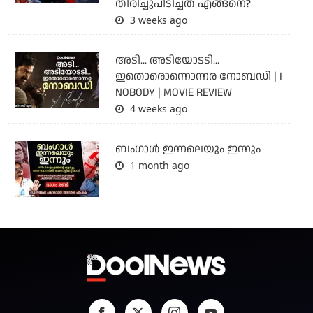
തിരിച്ചുപിടിച്ചത് എങ്ങനെ?
3 weeks ago
അടി... അടിയോടടി...
ഇതൊരൊന്നൊന്നര നോബഡി | I
NOBODY | MOVIE REVIEW
4 weeks ago
ബംഗാള്‍ ഇന്നലെയും ഇന്നും
1 month ago