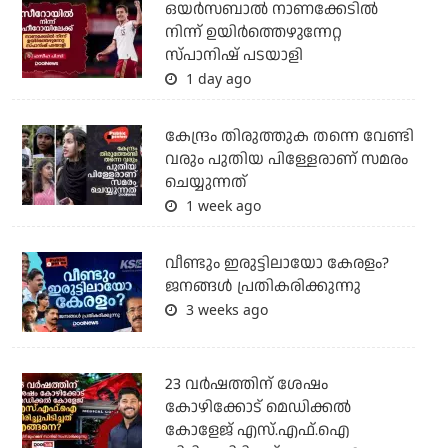
ഒയര്‍സബാൽ നാണക്കേടിൽ
നിന്ന് ഉയിർത്തെഴുന്നേറ്റ
സ്പാനിഷ് പടയാളി
1 day ago
കേന്ദ്രം തിരുത്തുക തന്നെ വേണ്ടി
വരും പുതിയ പിള്ളേരാണ് സമരം
ചെയ്യുന്നത്
1 week ago
വീണ്ടും ഇരുട്ടിലായോ കേരളം?
ജനങ്ങൾ പ്രതികരിക്കുന്നു
3 weeks ago
23 വർഷത്തിന് ശേഷം
കോഴിക്കോട് മെഡിക്കൽ
കോളേജ് എസ്.എഫ്.ഐ