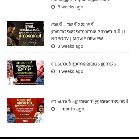
3 weeks ago
അടി... അടിയോടടി...
ഇതൊരൊന്നൊന്നര നോബഡി | I
NOBODY | MOVIE REVIEW
3 weeks ago
ബംഗാള്‍ ഇന്നലെയും ഇന്നും
4 weeks ago
ബം​ഗാൾ എങ്ങനെ ഇങ്ങനെയായി
1 month ago