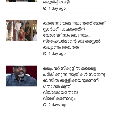
ഒരുമിച്ച് വെട്ടി!
1 day ago
കാര്‍ന്നോരുടെ സ്ഥാനത്ത് ടോണി
സ്റ്റാര്‍ക്ക്, പാചകത്തിന്
വോള്‍വറിനും ബ്രൂസും...
സ്‌പൈഡര്‍മാന്റെ 90s സ്റ്റൈല്‍
കല്യാണം വൈറല്‍
1 day ago
പ്രൈവറ്റ് സ്‌കൂളില്‍ മക്കളെ
പഠിപ്പിക്കുന്ന സ്ത്രീകള്‍ സൗജന്യ
ബസില്‍ തള്ളിക്കയറുന്നെന്ന്
ഗതാഗത മന്ത്രി;
വിവാദമായതോടെ
വിശദീകരണവും
2 days ago