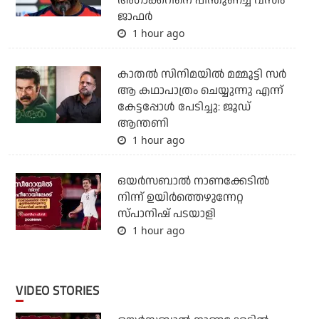
അഗാക്കറിനെ പിന്തുണച്ച് വസീം
ജാഫര്‍
1 hour ago
കാതൽ സിനിമയിൽ മമ്മൂട്ടി സർ
ആ കഥാപാത്രം ചെയ്യുന്നു എന്ന്
കേട്ടപ്പോൾ പേടിച്ചു: ജൂഡ്
ആന്തണി
1 hour ago
ഒയര്‍സബാൽ നാണക്കേടിൽ
നിന്ന് ഉയിർത്തെഴുന്നേറ്റ
സ്പാനിഷ് പടയാളി
1 hour ago
VIDEO STORIES