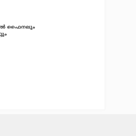
എല്‍ ഫൈനലും
റും