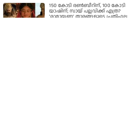
150 കോടി രൺബീറിന്, 100 കോടി
യാഷിന്; സായ് പല്ലവിക്ക് എത്ര?
'രാമായണ' താരങ്ങളുടെ പ്രതിഫല
റിപ്പോർട്ട് വൈറൽ
15 hours ago
കെ എഫ് സി വഴി 6 ശതമാനം
നിരക്കിൽ ഇനി 5 കോടി രൂപ വരെ
വായ്പ: സംരംഭകത്വ വികസന
പദ്ധതിയുടെ മൂന്നാം പതിപ്പ്
മുഖ്യമന്ത്രി ഉദ്ഘാടനം ചെയ്തു
16 hours ago
ടെസ്റ്റ് അരങ്ങേറ്റത്തിനായി എനിക്ക്
20 മത്സരങ്ങള്‍ കാത്തിരിക്കേണ്ടി
വന്നു; നേരിട്ട
വെല്ലുവിളികളെക്കുറിച്ച്
അജിന്‍ക്യാ രഹാനെ
16 hours ago