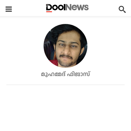
മുഹമ്മദ് ഫിജാസ്