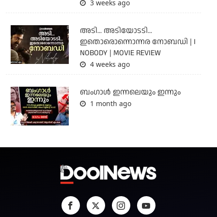
3 weeks ago
അടി... അടിയോടടി...
ഇതൊരൊന്നൊന്നര നോബഡി | I
NOBODY | MOVIE REVIEW
4 weeks ago
ബംഗാള്‍ ഇന്നലെയും ഇന്നും
1 month ago