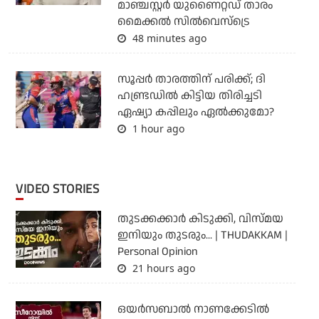
മാഞ്ചസ്റ്റര്‍ യുണൈറ്റഡ് താരം
മൈക്കൽ സില്‍വെസ്‌ട്രെ
48 minutes ago
സൂപ്പര്‍ താരത്തിന് പരിക്ക്; ദി
ഹണ്ട്രഡില്‍ കിട്ടിയ തിരിച്ചടി
ഏഷ്യാ കപ്പിലും ഏല്‍ക്കുമോ?
1 hour ago
VIDEO STORIES
തുടക്കക്കാര്‍ കിടുക്കി, വിസ്മയ
ഇനിയും തുടരും... | THUDAKKAM |
Personal Opinion
21 hours ago
ഒയര്‍സബാൽ നാണക്കേടിൽ