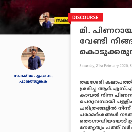
DISCOURSE
മി. പിണറായി
വേണ്ടി നിങ്
കൊടുക്കരു
Saturday, 21st February 2026, 
സകരിയ എം.കെ.
പാലത്തുങ്കര
തലശേരി കലാപത്തില
ശ്രമിച്ച ആര്‍.എസ്.
കാവല്‍ നിന്ന പിണറ
പെരുവമ്പായി പള്ളി
ചരിത്രങ്ങളില്‍ നിന്ന
പരാമര്‍ശങ്ങള്‍ നടത
തൊഗാഡിയയോട് ഉപമിക
നേതൃത്വം പത്ത് വര്‍ഷ