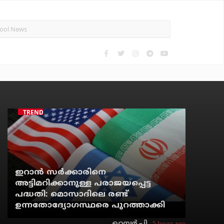
TRENDING
ഇറാന്‍ സര്‍ക്കാരിനെ
അട്ടിമറിക്കാനുള്ള പരാജയപ്പെട്ട
പദ്ധതി: മൊസാദിലെ രണ്ട്
ഉന്നതോദ്യോഗസ്ഥരെ പുറത്താക്കി
5 hours ago
റെന്വര്‍ പി