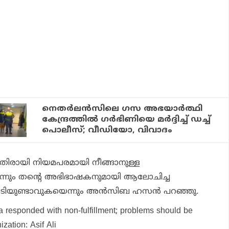
നെതര്‍ലന്‍സിലെ ഗസ അഭയാര്‍ത്ഥി
കേന്ദ്രത്തില്‍ ഗര്‍ഭിണിയെ മര്‍ദ്ദിച്ച് ഡച്ച്
പൊലീസ്; വീഡിയോ, വിവാദം
െതിരായി നിയമപരമായി നീങ്ങാനുള്ള
ല്ലെന്നും തന്റെ അഭിഭാഷകനുമായി ആലോചിച്ച
ടിയുണ്ടാവുകയെന്നും അന്‍സിബ ഹസന്‍ പറഞ്ഞു.
a responded with non-fulfillment; problems should be
ization: Asif Ali