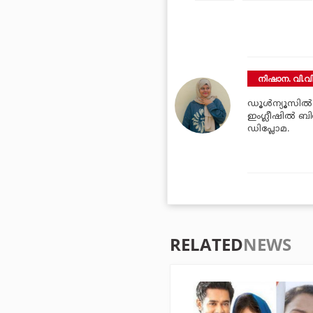
നിഷാന. വി.വ
ഡൂള്‍ന്യൂസില്
ഇംഗ്ലീഷില്‍ ബി
ഡിപ്ലോമ.
RELATED
NEWS