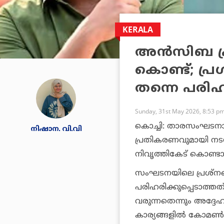
KERALA
അന്‍സിബ പ്
കൊണ്ട്; പ്ര
തന്നെ പരി
Sunday, 31st May 2026, 8:53 p
കൊച്ചി: താരസംഘടനായ 
നിഷാന. വി.വി
പ്രതികരണവുമായി നടന
നിവൃത്തികേട് കൊണ്ടാ
സംഘടനയിലെ പ്രശ്‌നങ
പരിഹരിക്കുപ്പെടാത്തത
വരുന്നതെന്നും അദ
കാര്യങ്ങളില്‍ കോമണ്