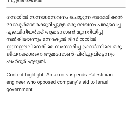
സുപ്രീം കോടതി
ഗസയില്‍ സന്നദ്ധസേവനം ചെയ്യുന്ന അമേരിക്കന്‍
ഡോക്ടര്‍മാരെക്കുറിച്ചുള്ള ഒരു ലേഖനം പങ്കുവെച്ച
എഞ്ചിനീയര്‍ക്ക് ആമസോണ്‍ മുന്നറിയിപ്പ്
നല്‍കിയെന്നും സോഷ്യല്‍ മീഡിയയില്‍
ഇസ്രഈലിനെതിരെ സംസാരിച്ച ഫ്രാന്‍സിലെ ഒരു
ജീവനക്കാരനെ ആമസോണ്‍ പിരിച്ചുവിട്ടെന്നും
ഷഹ്‌റൂര്‍ എഴുതി.
Content highlight: Amazon suspends Palestinian
engineer who opposed company’s aid to Israeli
government