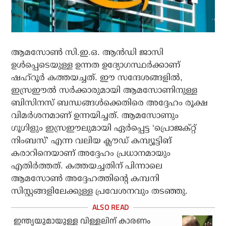
ആമസോണ്‍ സി.ഇ.ഒ. ആന്‍ഡി ജാസി
ഉള്‍പ്പെടെയുള്ള ഉന്നത ഉദ്യോഗസ്ഥര്‍ക്കാണ്
ഷഹ്‌റൂര്‍ കത്തയച്ചത്. ഈ സന്ദേശങ്ങളില്‍,
ഇസ്രഈല്‍ സര്‍ക്കാരുമായി ആമസോണിനുള്ള
ബിസിനസ് ബന്ധങ്ങള്‍ക്കെതിരെ അദ്ദേഹം രൂക്ഷ
വിമര്‍ശനമാണ് ഉന്നയിച്ചത്. ആമസോണും
ഗൂഗിളും ഇസ്രഈലുമായി ഏര്‍പ്പെട്ട ‘പ്രൊജക്റ്റ്
നിംബസ്’ എന്ന വലിയ ക്ലൗഡ് കമ്പ്യൂട്ടിങ്
കരാറിനെയാണ് അദ്ദേഹം പ്രധാനമായും
എതിര്‍ത്തത്. കത്തയച്ചതിന് പിന്നാലെ
ആമസോണ്‍ അദ്ദേഹത്തിന്റെ കമ്പനി
സിസ്റ്റങ്ങളിലേക്കുള്ള പ്രവേശനവും തടഞ്ഞു.
ഇന്ത്യയുമായുള്ള വിള്ളലിന് കാരണം