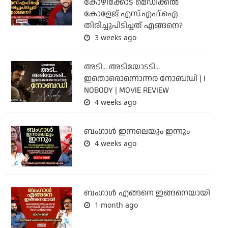
കോഴിക്കോട് മെഡിക്കൽ
കോളേജ് എസ്.എഫ്.ഐ
തിരിച്ചുപിടിച്ചത് എങ്ങനെ?
3 weeks ago
അടി... അടിയോടടി...
ഇതൊരൊന്നൊന്നര നോബഡി | I
NOBODY | MOVIE REVIEW
4 weeks ago
ബംഗാള്‍ ഇന്നലെയും ഇന്നും
4 weeks ago
ബം​ഗാൾ എങ്ങനെ ഇങ്ങനെയായി
1 month ago