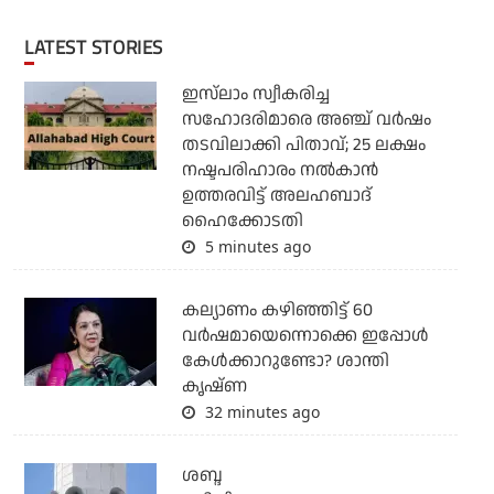
LATEST STORIES
ഇസ്‌ലാം സ്വീകരിച്ച
സഹോദരിമാരെ അഞ്ച് വര്‍ഷം
തടവിലാക്കി പിതാവ്; 25 ലക്ഷം
നഷ്ടപരിഹാരം നല്‍കാന്‍
ഉത്തരവിട്ട് അലഹബാദ്
ഹൈക്കോടതി
5 minutes ago
കല്യാണം കഴിഞ്ഞിട്ട് 60
വർഷമായെന്നൊക്കെ ഇപ്പോൾ
കേൾക്കാറുണ്ടോ? ശാന്തി
കൃഷ്ണ
32 minutes ago
ശബ്ദ