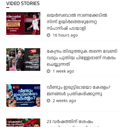
VIDEO STORIES
ഒയര്‍സബാൽ നാണക്കേടിൽ
നിന്ന് ഉയിർത്തെഴുന്നേറ്റ
സ്പാനിഷ് പടയാളി
16 hours ago
കേന്ദ്രം തിരുത്തുക തന്നെ വേണ്ടി
വരും പുതിയ പിള്ളേരാണ് സമരം
ചെയ്യുന്നത്
1 week ago
വീണ്ടും ഇരുട്ടിലായോ കേരളം?
ജനങ്ങൾ പ്രതികരിക്കുന്നു
2 weeks ago
23 വർഷത്തിന് ശേഷം