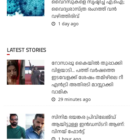
വൈറസുകളെ സൃഷ്ടിച്ച് എ.ഐ;
വൈദ്യശാസ്ത്ര രംഗത്ത് വന്‍
വഴിത്തിരിവ്
1 day ago
LATEST STORIES
റോസാപ്പൂ കൈയില്‍ തുപ്പാക്കി
വിളയാടി... പത്ത് വര്‍ഷത്തെ
ഇടവേളക്ക് ശേഷം തമിഴിലെ റീ
എന്‍ട്രി അതിരടി മാസ്സാക്കി
വാമിക
29 minutes ago
സിനിമ ഭയങ്കര പ്രിവിലേജ്ഡ്
ആയിട്ടുള്ള ഇൻഡസ്ടറി ആണ്:
വിനയ് ഫോർട്ട്
1 hour ago