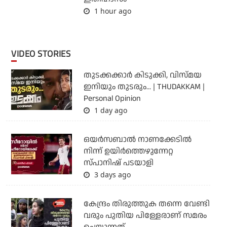
1 hour ago
VIDEO STORIES
തുടക്കക്കാര്‍ കിടുക്കി, വിസ്മയ
ഇനിയും തുടരും... | THUDAKKAM |
Personal Opinion
1 day ago
ഒയര്‍സബാൽ നാണക്കേടിൽ
നിന്ന് ഉയിർത്തെഴുന്നേറ്റ
സ്പാനിഷ് പടയാളി
3 days ago
കേന്ദ്രം തിരുത്തുക തന്നെ വേണ്ടി
വരും പുതിയ പിള്ളേരാണ് സമരം