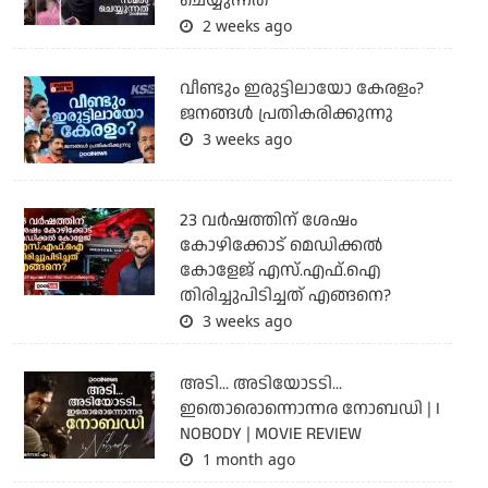
ചെയ്യുന്നത്
2 weeks ago
വീണ്ടും ഇരുട്ടിലായോ കേരളം?
ജനങ്ങൾ പ്രതികരിക്കുന്നു
3 weeks ago
23 വർഷത്തിന് ശേഷം
കോഴിക്കോട് മെഡിക്കൽ
കോളേജ് എസ്.എഫ്.ഐ
തിരിച്ചുപിടിച്ചത് എങ്ങനെ?
3 weeks ago
അടി... അടിയോടടി...
ഇതൊരൊന്നൊന്നര നോബഡി | I
NOBODY | MOVIE REVIEW
1 month ago