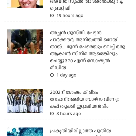
അവന്‍; സൂപ്പര്‍ താരത്തെക്കുറിച്ച്
ബ്രെറ്റ് ലീ
19 hours ago
അച്ഛന്‍ ഗുസ്തി, ചേട്ടന്‍
പാര്‍ക്കൗര്‍, അനിയത്തി മൊയ്
തായ്.... മൂന്ന് പേരെയും വെച്ച് ഒരു
ആക്ഷന്‍ സിനിമ ആരെങ്കിലും
ചെയ്യുമോ എന്ന് സോഷ്യല്‍
മീഡിയ
1 day ago
2002ന് ശേഷം കിരീടം
നേടാനിറങ്ങിയ ബാഴ്സ വീണു;
കപ്പ് തൂക്കി ഇറ്റാലിയൻ ടീം
8 hours ago
പ്രകൃതിയിലില്ലാത്ത പുതിയ