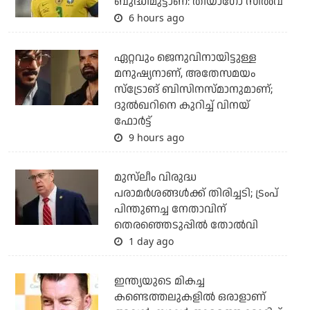
ബുദ്ധിമുട്ടാണ്: തിയാഗോ സില്‍വ
6 hours ago
ഏറ്റവും ജെനുവിനായിട്ടുള്ള
മനുഷ്യനാണ്, അതേസമയം
സ്‌ട്രോങ് ബിസിനസ്മാനുമാണ്;
ദുല്‍ഖറിനെ കുറിച്ച് വിനയ്
ഫോര്‍ട്ട്
9 hours ago
മുസ്‌ലീം വിരുദ്ധ
പരാമര്‍ശങ്ങള്‍ക്ക് തിരിച്ചടി; ട്രംപ്
പിന്തുണച്ച നേതാവിന്
തെരഞ്ഞെടുപ്പില്‍ തോല്‍വി
1 day ago
ഇന്ത്യയുടെ മികച്ച
കണ്ടെത്തലുകളില്‍ ഒരാളാണ്