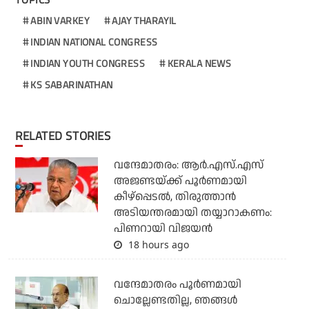
ABIN VARKEY
AJAY THARAYIL
INDIAN NATIONAL CONGRESS
INDIAN YOUTH CONGRESS
KERALA NEWS
KS SABARINATHAN
RELATED STORIES
വന്ദേമാതരം: ആര്‍.എസ്.എസ്
അജണ്ടയ്ക്ക് പൂര്‍ണമായി
കീഴ്‌പ്പെടല്‍, തിരുത്താന്‍
അടിയന്തരമായി തയ്യാറാകണം:
പിണറായി വിജയന്‍
18 hours ago
വന്ദേമാതരം പൂര്‍ണമായി
ചൊല്ലേണ്ടതില്ല, ഞങ്ങള്‍