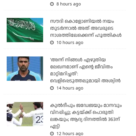
8 hours ago
സൗദി കൊളോണിയല്‍ നയം
തുടര്‍ന്നാല്‍ അത് അവരുടെ
നാശത്തിലേക്കെന്ന് ഹൂത്തികള്‍
10 hours ago
'അന്ന് നിങ്ങള്‍ എഴുതിയ
ലേഖനമാണ് എന്റെ ജീവിതം
മാറ്റിമറിച്ചത്':
വെളിപ്പെടുത്തലുമായി അശ്വിന്‍
14 hours ago
കുല്‍ദീപും ജഡേജയും മാനവും
വിറപ്പിച്ചു; കട്ടയ്ക്ക് പൊരുതി
ലങ്കയും; ആദ്യ ദിനത്തില്‍ 363ന്
എട്ട്!
12 hours ago