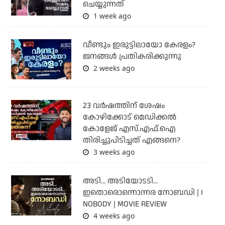
ചെയ്യുന്നത്
1 week ago
വീണ്ടും ഇരുട്ടിലായോ കേരളം?
ജനങ്ങൾ പ്രതികരിക്കുന്നു
2 weeks ago
23 വർഷത്തിന് ശേഷം
കോഴിക്കോട് മെഡിക്കൽ
കോളേജ് എസ്.എഫ്.ഐ
തിരിച്ചുപിടിച്ചത് എങ്ങനെ?
3 weeks ago
അടി... അടിയോടടി...
ഇതൊരൊന്നൊന്നര നോബഡി | I
NOBODY | MOVIE REVIEW
4 weeks ago