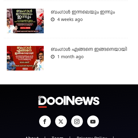
ബംഗാള്‍ ഇന്നലെയും ഇന്നും
4 weeks ago
ബം​ഗാൾ എങ്ങനെ ഇങ്ങനെയായി
1 month ago