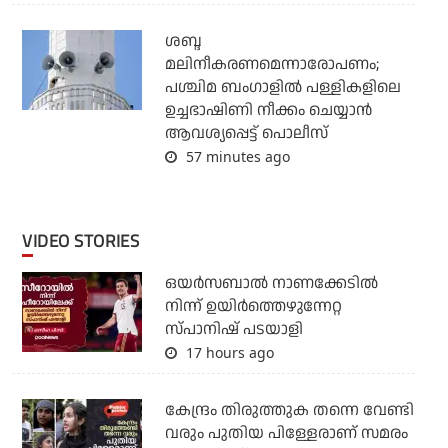
ശബ്ദ
മലിനീകരണമെന്നാരോപണം;
പശ്ചിമ ബംഗാളില്‍ പള്ളികളിലെ
ഉച്ചഭാഷിണി നീക്കം ചെയ്യാന്‍
ആവശ്യപ്പെട്ട് പൊലീസ്
57 minutes ago
VIDEO STORIES
ഒയര്‍സബാൽ നാണക്കേടിൽ
നിന്ന് ഉയിർത്തെഴുന്നേറ്റ
സ്പാനിഷ് പടയാളി
17 hours ago
കേന്ദ്രം തിരുത്തുക തന്നെ വേണ്ടി
വരും പുതിയ പിള്ളേരാണ് സമരം