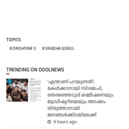
TOPICS
DRISHYAM 3
SRADHA GOKUL
TRENDING ON DOOLNEWS
'എന്താണ് പറയുന്നത്';
കേള്‍ക്കാനായി സി.ജെ.പി;
തെരഞ്ഞെടുപ്പ് കമ്മീഷനെയും
ജുഡീഷ്യറിയെയും അടക്കം
തിരുത്താനായി
ജനങ്ങള്‍ക്കിടയിലേക്ക്
9 hours ago