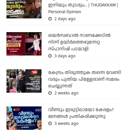
ഇനിയും തുടരും... | THUDAKKAM |
Personal Opinion
2 days ago
ഒയര്‍സബാൽ നാണക്കേടിൽ
നിന്ന് ഉയിർത്തെഴുന്നേറ്റ
സ്പാനിഷ് പടയാളി
3 days ago
കേന്ദ്രം തിരുത്തുക തന്നെ വേണ്ടി
വരും പുതിയ പിള്ളേരാണ് സമരം
ചെയ്യുന്നത്
2 weeks ago
വീണ്ടും ഇരുട്ടിലായോ കേരളം?
ജനങ്ങൾ പ്രതികരിക്കുന്നു
3 weeks ago