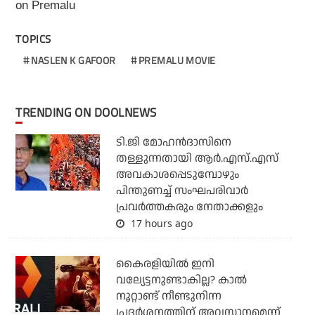
on Premalu
TOPICS
NASLEN K GAFOOR
PREMALU MOVIE
TRENDING ON DOOLNEWS
ടി.ജി മോഹന്‍ദാസിനെ
തള്ളുന്നതായി ആര്‍.എസ്.എസ്
അവകാശപ്പെടുമ്പോഴും
പിന്തുണച്ച് സംഘപരിവാര്‍
പ്രവര്‍ത്തകരും നേതാക്കളും
17 hours ago
കൈരളിയില്‍ ഇനി
വല്യേട്ടനുണ്ടാകില്ല? കാല്‍
നൂറ്റാണ്ട് നീണ്ടുനിന്ന
പ്രദര്‍ശനത്തിന് അവസാനമെന്ന്