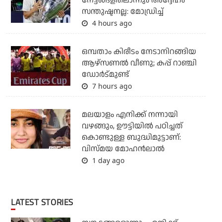
നേട്ടങ്ങളിലൊന്നും അദ്ദേഹം
സന്തുഷ്ടനല്ല: മോഡ്രിച്ച്
4 hours ago
ഒമ്പതാം കിരീടം നേടാനിറങ്ങിയ
ആഴ്സണല്‍ വീണു; കപ്പ് റാഞ്ചി
ഡോര്‍ട്മുണ്ട്
7 hours ago
മലയാളം എനിക്ക് നന്നായി
വഴങ്ങും, ഊട്ടിയില്‍ പഠിച്ചത്
കൊണ്ടുള്ള ബുദ്ധിമുട്ടാണ്:
വിസ്മയ മോഹന്‍ലാല്‍
1 day ago
LATEST STORIES