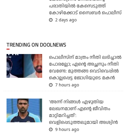
പരാതിയില്‍ കേസെടുത്ത്
കോഴിക്കോട് സൈബര്‍ പൊലീസ്
2 days ago
TRENDING ON DOOLNEWS
പൊലീസിന് മാത്രം നീതി ലഭിച്ചാല്‍
പോരല്ലോ; എന്റെ അച്ഛനും നീതി
വേണ്ടേ: മുത്തങ്ങ വെടിവെപ്പില്‍
കൊല്ലപ്പെട്ട ജോഗിയുടെ മകന്‍
7 hours ago
'അന്ന് നിങ്ങള്‍ എഴുതിയ
ലേഖനമാണ് എന്റെ ജീവിതം
മാറ്റിമറിച്ചത്':
വെളിപ്പെടുത്തലുമായി അശ്വിന്‍
9 hours ago