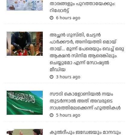
താരങ്ങളും പുറത്തായേക്കും:
റിപ്പോര്‍ട്ട്
6 hours ago
അച്ഛന്‍ ഗുസ്തി, ചേട്ടന്‍
പാര്‍ക്കൗര്‍, അനിയത്തി മൊയ്
തായ്.... മൂന്ന് പേരെയും വെച്ച് ഒരു
ആക്ഷന്‍ സിനിമ ആരെങ്കിലും
ചെയ്യുമോ എന്ന് സോഷ്യല്‍
മീഡിയ
3 hours ago
സൗദി കൊളോണിയല്‍ നയം
തുടര്‍ന്നാല്‍ അത് അവരുടെ
നാശത്തിലേക്കെന്ന് ഹൂത്തികള്‍
5 hours ago
കുല്‍ദീപും ജഡേജയും മാനവും