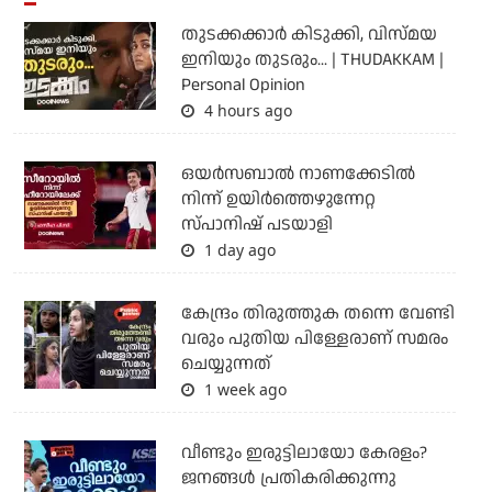
തുടക്കക്കാര്‍ കിടുക്കി, വിസ്മയ
ഇനിയും തുടരും... | THUDAKKAM |
Personal Opinion
4 hours ago
ഒയര്‍സബാൽ നാണക്കേടിൽ
നിന്ന് ഉയിർത്തെഴുന്നേറ്റ
സ്പാനിഷ് പടയാളി
1 day ago
കേന്ദ്രം തിരുത്തുക തന്നെ വേണ്ടി
വരും പുതിയ പിള്ളേരാണ് സമരം
ചെയ്യുന്നത്
1 week ago
വീണ്ടും ഇരുട്ടിലായോ കേരളം?
ജനങ്ങൾ പ്രതികരിക്കുന്നു