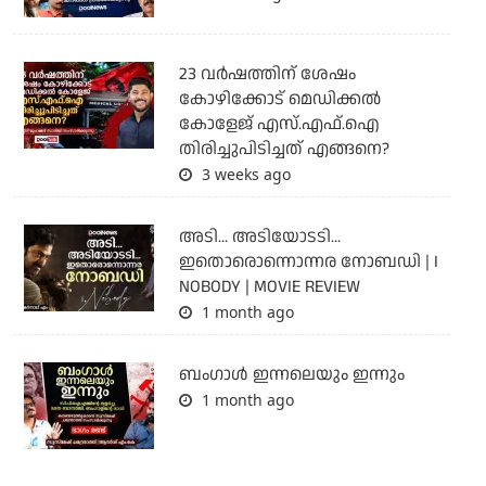
23 വർഷത്തിന് ശേഷം
കോഴിക്കോട് മെഡിക്കൽ
കോളേജ് എസ്.എഫ്.ഐ
തിരിച്ചുപിടിച്ചത് എങ്ങനെ?
3 weeks ago
അടി... അടിയോടടി...
ഇതൊരൊന്നൊന്നര നോബഡി | I
NOBODY | MOVIE REVIEW
1 month ago
ബംഗാള്‍ ഇന്നലെയും ഇന്നും
1 month ago