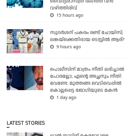
വൈദ്യശാസ്ത്ര രംഗത്ത് വന്‍
വഴിത്തിരിവ്
15 hours ago
സുദര്‍ശന് പകരം രണ്ട് ചോയിസ്;
ലങ്കയ്‌ക്കെതിരായ ടെസ്റ്റില്‍ ആര്?
9 hours ago
പൊലീസിന് മാത്രം നീതി ലഭിച്ചാല്‍
പോരല്ലോ; എന്റെ അച്ഛനും നീതി
വേണ്ടേ: മുത്തങ്ങ വെടിവെപ്പില്‍
കൊല്ലപ്പെട്ട ജോഗിയുടെ മകന്‍
1 day ago
LATEST STORIES
ലാൽ സാറിന് മകളോടുള്ള