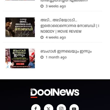
തിരിച്ചുപിടിച്ചത് എങ്ങനെ?
3 weeks ago
അടി... അടിയോടടി...
ഇതൊരൊന്നൊന്നര നോബഡി | I
NOBODY | MOVIE REVIEW
4 weeks ago
ബംഗാള്‍ ഇന്നലെയും ഇന്നും
1 month ago