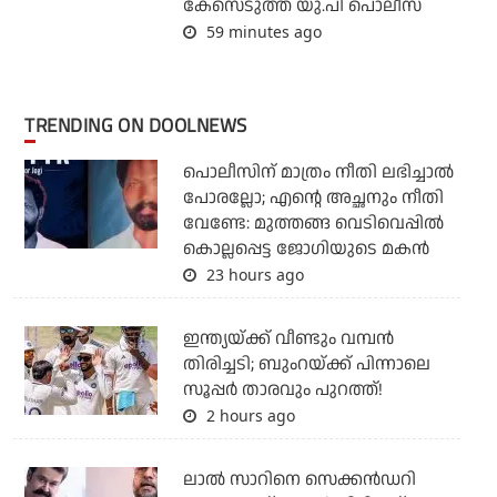
കേസെടുത്ത് യു.പി പൊലീസ്
59 minutes ago
TRENDING ON DOOLNEWS
പൊലീസിന് മാത്രം നീതി ലഭിച്ചാല്‍
പോരല്ലോ; എന്റെ അച്ഛനും നീതി
വേണ്ടേ: മുത്തങ്ങ വെടിവെപ്പില്‍
കൊല്ലപ്പെട്ട ജോഗിയുടെ മകന്‍
23 hours ago
ഇന്ത്യയ്ക്ക് വീണ്ടും വമ്പന്‍
തിരിച്ചടി; ബുംറയ്ക്ക് പിന്നാലെ
സൂപ്പര്‍ താരവും പുറത്ത്!
2 hours ago
ലാല്‍ സാറിനെ സെക്കന്‍ഡറി