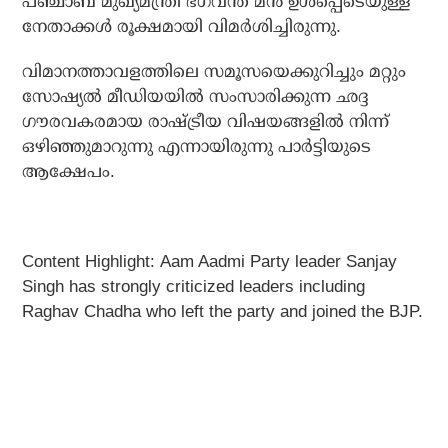
പഞ്ചാബ് മുഖ്യമന്ത്രി ഭഗവന്ത് മന്‍ ഉള്‍പ്പെടെയുള്ള
നേതാക്കള്‍ രൂക്ഷമായി വിമര്‍ശിച്ചിരുന്നു.
വിമാനത്താവളത്തിലെ സമൂസയെക്കുറിച്ചും മറ്റും
സോഷ്യല്‍ മീഡിയയില്‍ സംസാരിക്കുന്ന ഛദ്ദ
ഗൗരവകരമായ രാഷ്ട്രീയ വിഷയങ്ങളില്‍ നിന്ന്
ഒഴിഞ്ഞുമാറുന്നു എന്നായിരുന്നു പാര്‍ട്ടിയുടെ
ആക്ഷേപം.
Content Highlight: Aam Aadmi Party leader Sanjay
Singh has strongly criticized leaders including
Raghav Chadha who left the party and joined the BJP.