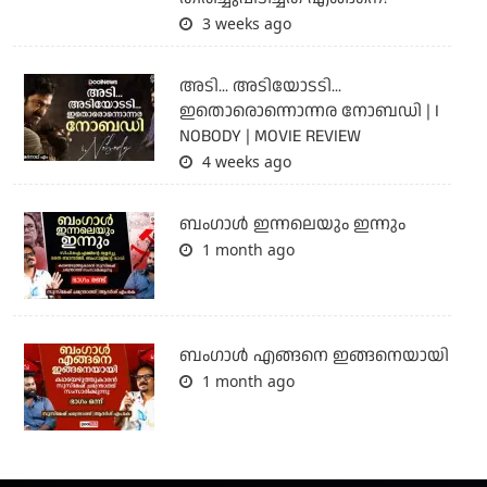
3 weeks ago
അടി... അടിയോടടി...
ഇതൊരൊന്നൊന്നര നോബഡി | I
NOBODY | MOVIE REVIEW
4 weeks ago
ബംഗാള്‍ ഇന്നലെയും ഇന്നും
1 month ago
ബം​ഗാൾ എങ്ങനെ ഇങ്ങനെയായി
1 month ago