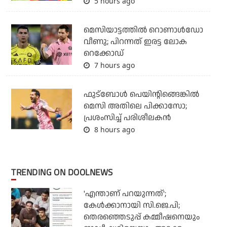
5 hours ago
മെസിയാട്ടത്തില്‍ റൊണാള്‍ഡോ
വീണു; പിറന്നത് ഇരട്ട ലോക
റെക്കോഡ്
7 hours ago
ഫുട്‌ബോള്‍ പെയിന്റിങ്ങെങ്കില്‍
മെസി അതിലെ പിക്കാസോ;
പ്രശംസിച്ച് പരിശീലകന്‍
8 hours ago
TRENDING ON DOOLNEWS
'എന്താണ് പറയുന്നത്';
കേള്‍ക്കാനായി സി.ജെ.പി;
തെരഞ്ഞെടുപ്പ് കമ്മീഷനെയും