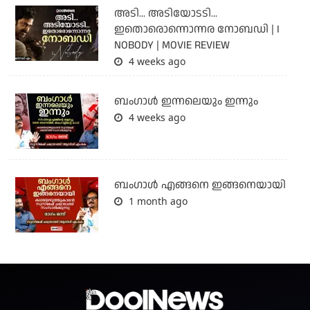
അടി... അടിയോടടി...
ഇതൊരൊന്നൊന്നര നോബഡി | I
NOBODY | MOVIE REVIEW
4 weeks ago
ബംഗാള്‍ ഇന്നലെയും ഇന്നും
4 weeks ago
ബം​ഗാൾ എങ്ങനെ ഇങ്ങനെയായി
1 month ago