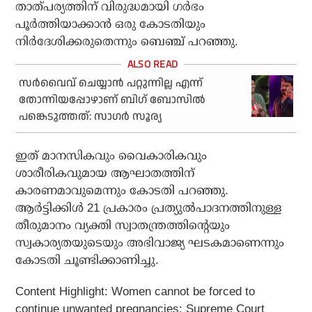
താത്പര്യത്തിന് വിരുദ്ധമായി ഗര്‍ഭം
പൂര്‍ത്തിയാക്കാന്‍ ഒരു കോടതിയും
നിര്‍ദേശിക്കരുതെന്നും ബെഞ്ച് പറഞ്ഞു.
സർവൈവ് ചെയ്യാൻ പറ്റുന്നില്ല എന്ന്
തോന്നിയപ്പോഴാണ് ബിഗ് ബോസിൽ
പങ്കെടുത്തത്: സാഗർ സൂര്യ
ഇത് മാനസികവും വൈകാരികവും
ശാരീരികവുമായ ആഘാതത്തിന്
കാരണമാവുമെന്നും കോടതി പറഞ്ഞു.
ആര്‍ട്ടിക്കിള്‍ 21 പ്രകാരം പ്രത്യുല്‍പാദനത്തിനുള്ള
തീരുമാനം വ്യക്തി സ്വാതന്ത്രത്തിന്റെയും
സ്വകാര്യതയുടെയും അഭിവാജ്യ ഘടകമാണെന്നും
കോടതി ചൂണ്ടിക്കാണിച്ചു.
Content Highlight: Women cannot be forced to
continue unwanted pregnancies: Supreme Court