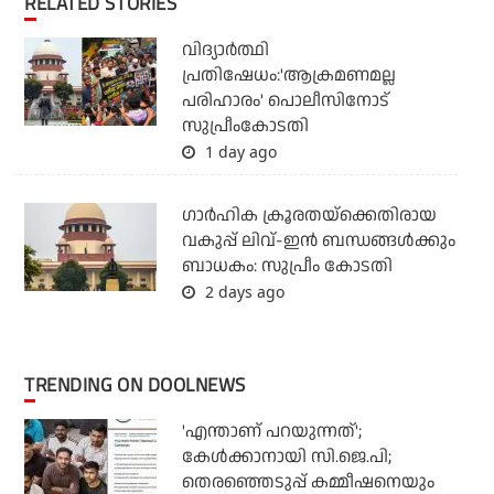
RELATED STORIES
വിദ്യാര്‍ത്ഥി
പ്രതിഷേധം:'ആക്രമണമല്ല
പരിഹാരം' പൊലീസിനോട്
സുപ്രീംകോടതി
1 day ago
ഗാര്‍ഹിക ക്രൂരതയ്ക്കെതിരായ
വകുപ്പ് ലിവ്-ഇന്‍ ബന്ധങ്ങള്‍ക്കും
ബാധകം: സുപ്രീം കോടതി
2 days ago
TRENDING ON DOOLNEWS
'എന്താണ് പറയുന്നത്';
കേള്‍ക്കാനായി സി.ജെ.പി;
തെരഞ്ഞെടുപ്പ് കമ്മീഷനെയും