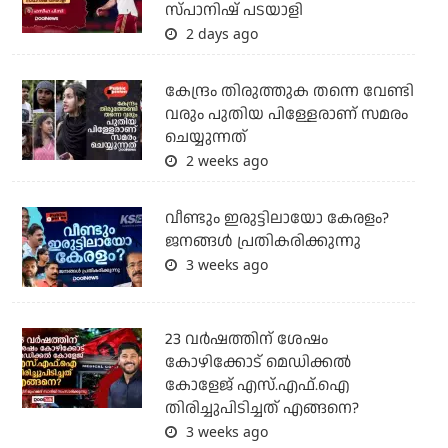
സ്പാനിഷ് പടയാളി
2 days ago
കേന്ദ്രം തിരുത്തുക തന്നെ വേണ്ടി
വരും പുതിയ പിള്ളേരാണ് സമരം
ചെയ്യുന്നത്
2 weeks ago
വീണ്ടും ഇരുട്ടിലായോ കേരളം?
ജനങ്ങൾ പ്രതികരിക്കുന്നു
3 weeks ago
23 വർഷത്തിന് ശേഷം
കോഴിക്കോട് മെഡിക്കൽ
കോളേജ് എസ്.എഫ്.ഐ
തിരിച്ചുപിടിച്ചത് എങ്ങനെ?
3 weeks ago