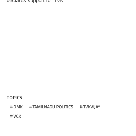
declares support for TVK
TOPICS
DMK
TAMILNADU POLITICS
TVKVIJAY
VCK