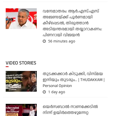
വന്ദേമാതരം: ആര്‍.എസ്.എസ്
അജണ്ടയ്ക്ക് പൂര്‍ണമായി
കീഴ്‌പ്പെടല്‍, തിരുത്താന്‍
അടിയന്തരമായി തയ്യാറാകണം:
പിണറായി വിജയന്‍
56 minutes ago
VIDEO STORIES
തുടക്കക്കാര്‍ കിടുക്കി, വിസ്മയ
ഇനിയും തുടരും... | THUDAKKAM |
Personal Opinion
1 day ago
ഒയര്‍സബാൽ നാണക്കേടിൽ
നിന്ന് ഉയിർത്തെഴുന്നേറ്റ