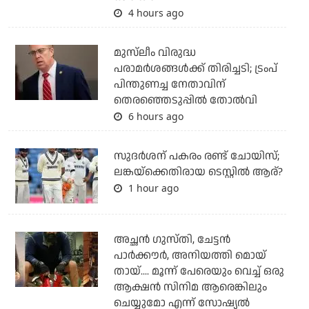
4 hours ago
മുസ്‌ലീം വിരുദ്ധ
പരാമര്‍ശങ്ങള്‍ക്ക് തിരിച്ചടി; ട്രംപ്
പിന്തുണച്ച നേതാവിന്
തെരഞ്ഞെടുപ്പില്‍ തോല്‍വി
6 hours ago
സുദര്‍ശന് പകരം രണ്ട് ചോയിസ്;
ലങ്കയ്‌ക്കെതിരായ ടെസ്റ്റില്‍ ആര്?
1 hour ago
അച്ഛന്‍ ഗുസ്തി, ചേട്ടന്‍
പാര്‍ക്കൗര്‍, അനിയത്തി മൊയ്
തായ്.... മൂന്ന് പേരെയും വെച്ച് ഒരു
ആക്ഷന്‍ സിനിമ ആരെങ്കിലും
ചെയ്യുമോ എന്ന് സോഷ്യല്‍