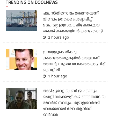
TRENDING ON DOOLNEWS
ഫലസ്തീനൊപ്പം തന്നെയെന്ന്
വീണ്ടും ഉറക്കെ പ്രഖ്യാപിച്ച്
മലേഷ്യ: ഇസ്രഈലിലേക്കുള്ള
ചരക്ക് കണ്ടെയ്‌നര്‍ കണ്ടുകെട്ടി
2 hours ago
ഇന്ത്യയുടെ മികച്ച
കണ്ടെത്തലുകളില്‍ ഒരാളാണ്
അവന്‍; സൂപ്പര്‍ താരത്തെക്കുറിച്ച്
ബ്രെറ്റ് ലീ
1 hour ago
അടിച്ചുമാറ്റിയ ബി.ജി.എമ്മും
ചെസ്റ്റ് വര്‍ക്കൗട്ട് കഴിഞ്ഞിറങ്ങിയ
ജോര്‍ജ് സാറും... ട്രോളന്മാര്‍ക്ക്
ചാകരയായി ലോ ആന്‍ഡ്
ഓര്‍ഡര്‍