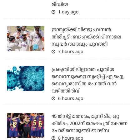
മീഡിയ
1 day ago
ഇന്ത്യയ്ക്ക് വീണ്ടും വമ്പന്‍
തിരിച്ചടി; ബുംറയ്ക്ക് പിന്നാലെ
സൂപ്പര്‍ താരവും പുറത്ത്!
7 hours ago
പ്രകൃതിയിലില്ലാത്ത പുതിയ
വൈറസുകളെ സൃഷ്ടിച്ച് എ.ഐ;
വൈദ്യശാസ്ത്ര രംഗത്ത് വന്‍
വഴിത്തിരിവ്
6 hours ago
45 മിനിട്ട് മത്സരം, മൂന്ന് ടീം, ഒറ്റ
കിരീടം; 2002ന് ശേഷം ത്രികോണ
പോരിനൊരുങ്ങി ബാഴ്‌സ
8 hours ago