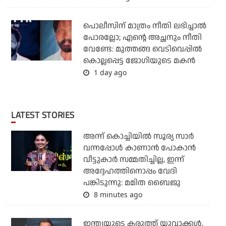
പൊലീസിന് മാത്രം നീതി ലഭിച്ചാല്‍
പോരല്ലോ; എന്റെ അച്ഛനും നീതി
വേണ്ടേ: മുത്തങ്ങ വെടിവെപ്പില്‍
കൊല്ലപ്പെട്ട ജോഗിയുടെ മകന്‍
1 day ago
LATEST STORIES
അന്ന് കൊച്ചിയില്‍ സൂര്യ സാര്‍
വന്നപ്പോള്‍ കാണാന്‍ പോകാന്‍
വീട്ടുകാര്‍ സമ്മതിച്ചില്ല, ഇന്ന്
അദ്ദേഹത്തിനൊപ്പം വേദി
പങ്കിടുന്നു: മമിത ബൈജു
8 minutes ago
ഇന്ത്യയുടെ കരുത്ത് യുവാക്കള്‍,