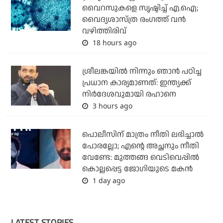
വൈറസുകളെ സൃഷ്ടിച്ച് എ.ഐ;
വൈദ്യശാസ്ത്ര രംഗത്ത് വന്‍
വഴിത്തിരിവ്
18 hours ago
ശ്രീലങ്കയില്‍ നിന്നും ഞാന്‍ പഠിച്ച
പ്രധാന കാര്യമാണത്: ഇന്ത്യക്ക്
നിര്‍ദേശവുമായി രഹാനെ
3 hours ago
പൊലീസിന് മാത്രം നീതി ലഭിച്ചാല്‍
പോരല്ലോ; എന്റെ അച്ഛനും നീതി
വേണ്ടേ: മുത്തങ്ങ വെടിവെപ്പില്‍
കൊല്ലപ്പെട്ട ജോഗിയുടെ മകന്‍
1 day ago
LATEST STORIES