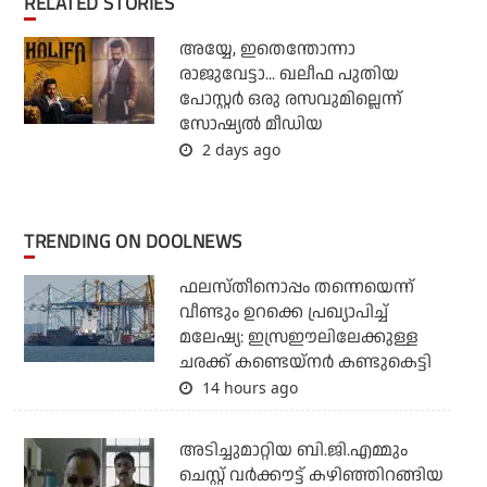
RELATED STORIES
അയ്യേ, ഇതെന്തോന്നാ
രാജുവേട്ടാ... ഖലീഫ പുതിയ
പോസ്റ്റര്‍ ഒരു രസവുമില്ലെന്ന്
സോഷ്യല്‍ മീഡിയ
2 days ago
TRENDING ON DOOLNEWS
ഫലസ്തീനൊപ്പം തന്നെയെന്ന്
വീണ്ടും ഉറക്കെ പ്രഖ്യാപിച്ച്
മലേഷ്യ: ഇസ്രഈലിലേക്കുള്ള
ചരക്ക് കണ്ടെയ്‌നര്‍ കണ്ടുകെട്ടി
14 hours ago
അടിച്ചുമാറ്റിയ ബി.ജി.എമ്മും
ചെസ്റ്റ് വര്‍ക്കൗട്ട് കഴിഞ്ഞിറങ്ങിയ