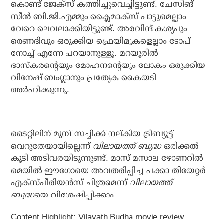
കൊണ്ട് ജേക്‌സ് കത്തിച്ചുവെച്ചിട്ടുണ്ട്. ചേസിങ്
സീന്‍ ബി.ജി.എമ്മും ക്ലൈമാക്‌സ് പാട്ടുമെല്ലാം
വേറെ ലെവലാക്കിയിട്ടുണ്ട്. അരവിന്ദ് കശ്യപും
രെണദിവും ഒരുക്കിയ ഫ്രെയിമുകളെല്ലാം ടോപ്
നോച്ച് എന്നേ പറയാനുള്ളൂ. മറയൂരില്‍
ഭാസ്‌കരന്റെയും മോഹനന്റെയും ലോകം ഒരുക്കിയ
വിനേഷ് ബംഗ്ലാനും പ്രത്യേക കൈയടി
അര്‍ഹിക്കുന്നു.
ടൈറ്റിലിന് മുമ്പ് സച്ചിക്ക് നല്കിയ ട്രിബ്യൂട്ട്
വെറുതേയായില്ലെന്ന്
വിലായത്ത് ബുദ്ധ
ഒരിക്കല്‍
കൂടി അടിവരയിടുന്നുണ്ട്. മാസ് മസാല ഴോണറില്‍
മെയില്‍ ഈഗോയെ അവതരിപ്പിച്ച പക്കാ തിയേറ്റര്‍
എക്‌സ്പീരിയന്‍സ് ചിത്രമെന്ന്
വിലായത്ത്
ബുദ്ധ
യെ വിശേഷിപ്പിക്കാം.
Content Highlight: Vilayath Budha movie review