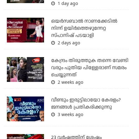
1 day ago
ഒയര്‍സബാൽ നാണക്കേടിൽ
നിന്ന് ഉയിർത്തെഴുന്നേറ്റ
സ്പാനിഷ് പടയാളി
2 days ago
കേന്ദ്രം തിരുത്തുക തന്നെ വേണ്ടി
വരും പുതിയ പിള്ളേരാണ് സമരം
ചെയ്യുന്നത്
2 weeks ago
വീണ്ടും ഇരുട്ടിലായോ കേരളം?
ജനങ്ങൾ പ്രതികരിക്കുന്നു
3 weeks ago
23 വർഷത്തിന് ശേഷം