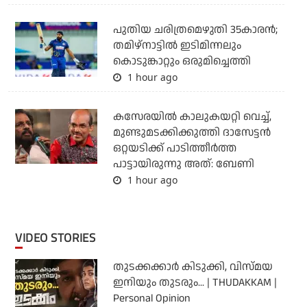
പുതിയ ചരിത്രമെഴുതി 35കാരന്‍;
തമിഴ്‌നാട്ടില്‍ ഇടിമിന്നലും
കൊടുങ്കാറ്റും ഒരുമിച്ചെത്തി
1 hour ago
കസേരയിൽ കാലുകയറ്റി വെച്ച്,
മുണ്ടുമടക്കിക്കുത്തി ദാസേട്ടൻ
ഒറ്റയടിക്ക് പാടിത്തീർത്ത
പാട്ടായിരുന്നു അത്: ബേണി
1 hour ago
VIDEO STORIES
തുടക്കക്കാര്‍ കിടുക്കി, വിസ്മയ
ഇനിയും തുടരും... | THUDAKKAM |
Personal Opinion