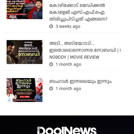
കോഴിക്കോട് മെഡിക്കൽ
കോളേജ് എസ്.എഫ്.ഐ
തിരിച്ചുപിടിച്ചത് എങ്ങനെ?
3 weeks ago
അടി... അടിയോടടി...
ഇതൊരൊന്നൊന്നര നോബഡി | I
NOBODY | MOVIE REVIEW
1 month ago
ബംഗാള്‍ ഇന്നലെയും ഇന്നും
1 month ago