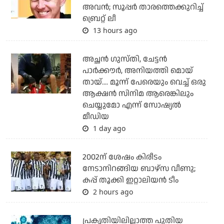
അവന്‍; സൂപ്പര്‍ താരത്തെക്കുറിച്ച്
ബ്രെറ്റ് ലീ
13 hours ago
അച്ഛന്‍ ഗുസ്തി, ചേട്ടന്‍
പാര്‍ക്കൗര്‍, അനിയത്തി മൊയ്
തായ്.... മൂന്ന് പേരെയും വെച്ച് ഒരു
ആക്ഷന്‍ സിനിമ ആരെങ്കിലും
ചെയ്യുമോ എന്ന് സോഷ്യല്‍
മീഡിയ
1 day ago
2002ന് ശേഷം കിരീടം
നേടാനിറങ്ങിയ ബാഴ്സ വീണു;
കപ്പ് തൂക്കി ഇറ്റാലിയൻ ടീം
2 hours ago
പ്രകൃതിയിലില്ലാത്ത പുതിയ