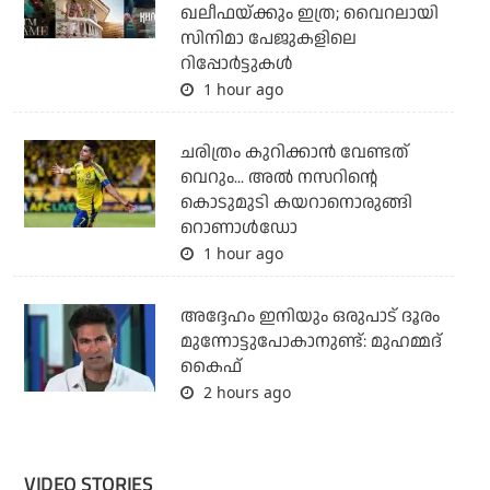
ഖലീഫയ്ക്കും ഇത്ര; വൈറലായി
സിനിമാ പേജുകളിലെ
റിപ്പോര്‍ട്ടുകള്‍
1 hour ago
ചരിത്രം കുറിക്കാന്‍ വേണ്ടത്
വെറും... അല്‍ നസറിന്റെ
കൊടുമുടി കയറാനൊരുങ്ങി
റൊണാള്‍ഡോ
1 hour ago
അദ്ദേഹം ഇനിയും ഒരുപാട് ദൂരം
മുന്നോട്ടുപോകാനുണ്ട്: മുഹമ്മദ്
കൈഫ്
2 hours ago
VIDEO STORIES