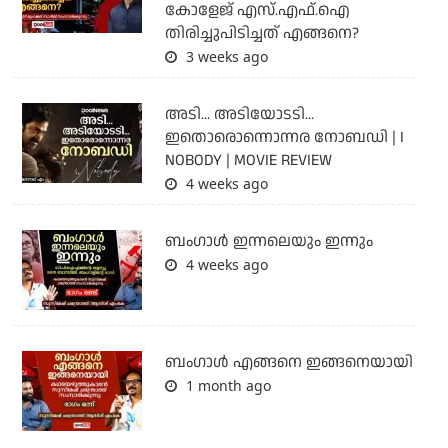
കോളേജ് എസ്.എഫ്.ഐ
തിരിച്ചുപിടിച്ചത് എങ്ങനെ?
3 weeks ago
അടി... അടിയോടടി...
ഇതൊരൊന്നൊന്നര നോബഡി | I
NOBODY | MOVIE REVIEW
4 weeks ago
ബംഗാള്‍ ഇന്നലെയും ഇന്നും
4 weeks ago
ബം​ഗാൾ എങ്ങനെ ഇങ്ങനെയായി
1 month ago