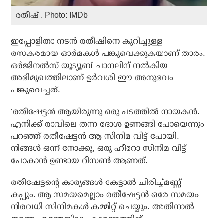
രതീഷ് , Photo: IMDb
ഇപ്പോളിതാ നടൻ രതീഷിനെ കുറിച്ചുള്ള
രസകരമായ ഓർമകൾ പങ്കുവെക്കുകയാണ് താരം.
ഒർജിനൽസ് യൂട്യൂബ് ചാനലിന് നൽകിയ
അഭിമുഖത്തിലാണ് ഉർവശി ഈ അനുഭവം
പങ്കുവെച്ചത്.
‘രതീഷേട്ടൻ ആയിരുന്നു ഒരു പടത്തിൽ നായകൻ.
എനിക്ക് രാവിലെ തന്ന ദോശ ഉണങ്ങി പോയെന്നും
പറഞ്ഞ് രതീഷേട്ടൻ ആ സിനിമ വിട്ട് പോയി.
നിങ്ങൾ ഒന്ന് നോക്കൂ, ഒരു ഹീറോ സിനിമ വിട്ട്
പോകാൻ ഉണ്ടായ റീസൺ ആണത്.
രതീഷേട്ടന്റെ കാര്യങ്ങൾ കേട്ടാൽ ചിരിച്ച്മണ്ണ്
കപ്പും. ആ സമയമെല്ലാം രതീഷേട്ടൻ ഒരേ സമയം
നിരവധി സിനിമകൾ കമ്മിറ്റ് ചെയ്യും. അതിനാൽ