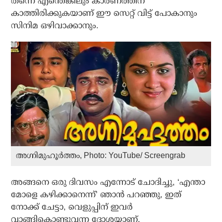
തന്നെ എന്തെങ്കിലും കാരണത്തിന്
കാത്തിരിക്കുകയാണ് ഈ സെറ്റ് വിട്ട് പോകാനും
സിനിമ ഒഴിവാക്കാനും.
അഗ്നിമുഹൂർത്തം, Photo: YouTube/ Screengrab
അങ്ങനെ ഒരു ദിവസം എന്നോട് ചോദിച്ചു, ‘എന്താ
മോളെ കഴിക്കാനെന്ന്’ ഞാൻ പറഞ്ഞു, ഇത്
നോക്ക് ചേട്ടാ, വെളുപ്പിന് ഇവർ
വാങ്ങികൊണ്ടുവന്ന ദോശയാണ്.