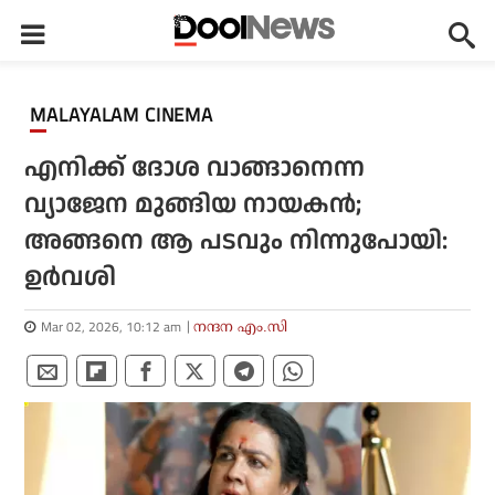
MALAYALAM CINEMA
എനിക്ക് ദോശ വാങ്ങാനെന്ന
വ്യാജേന മുങ്ങിയ നായകൻ;
അങ്ങനെ ആ പടവും നിന്നുപോയി:
ഉർവശി
Mar 02, 2026, 10:12 am
നന്ദന എം.സി