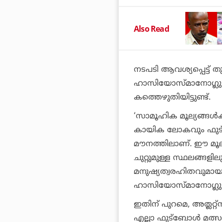
Also Read
നടപടി ആവശ്യപ്പെട്ട് ത
ഹാസിയോസ്മാനോഗ്ലു വ
കത്തെഴുതിയിട്ടുണ്ട്.
‘സാമൂഹിക മൂല്യങ്ങള്‍
കായിക ലോകവും ഫുട്
മൗനത്തിലാണ്. ഈ മൂല്
ചുറ്റുമുള്ള സ്ഥലങ്ങള
മനുഷ്യത്വരഹിതവുമായ 
ഹാസിയോസ്മാനോഗ്ലു 
ഇതിന് പുറമെ, അത്ലറ്റ
എല്ലാ ഫുട്‌ബോള്‍ മത്