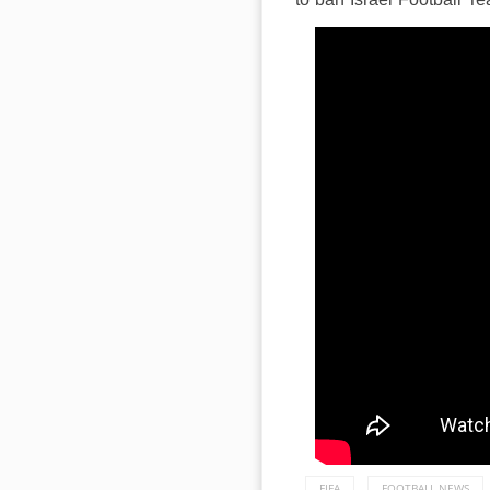
to ban Israel Football T
FIFA
FOOTBALL NEWS