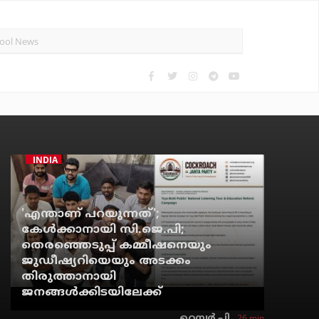
INDIA
'എന്താണ് പറയുന്നത്';
കേള്‍ക്കാനായി സി.ജെ.പി;
തെരഞ്ഞെടുപ്പ് കമ്മീഷനെയും
ജുഡീഷ്യറിയെയും അടക്കം
തിരുത്താനായി
ജനങ്ങള്‍ക്കിടയിലേക്ക്
26 min
റെന്വര്‍ പി