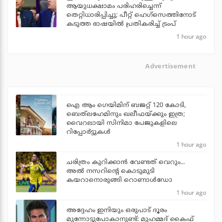
ആയുധക്ഷാമം പരിഹരിച്ചെന്ന്
തെറ്റിധാരിപ്പിച്ചു; പീറ്റ് ഹെഗ്‌സെത്തിനോട്
കടുത്ത ഭാഷയില്‍ പ്രതികരിച്ച് ട്രംപ്
1 hour ago
Advertisement
ഐ ആം ഗെയിമിന് ബജറ്റ് 120 കോടി,
ബെത്‌ലഹേമിനും ഖലീഫയ്ക്കും ഇത്ര;
വൈറലായി സിനിമാ പേജുകളിലെ
റിപ്പോര്‍ട്ടുകള്‍
1 hour ago
ചരിത്രം കുറിക്കാന്‍ വേണ്ടത് വെറും...
അല്‍ നസറിന്റെ കൊടുമുടി
കയറാനൊരുങ്ങി റൊണാള്‍ഡോ
1 hour ago
അദ്ദേഹം ഇനിയും ഒരുപാട് ദൂരം
മുന്നോട്ടുപോകാനുണ്ട്: മുഹമ്മദ് കൈഫ്