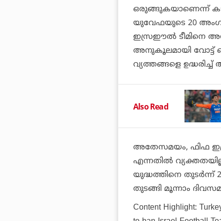
ഒരുങ്ങുകയാണെന്ന് കഴിഞ്
യുവേഫയുടെ 20 അംഗ എക
ഇസ്രഈല്‍ ടീമിനെ അന്താ
അനുകൂലമായി വോട്ട് ചെ
വ്യത്തങ്ങളെ ഉദ്ധരിച്ച്
Also Read
അതേസമയം, ഫിഫ ഇസ്ര
എന്നതില്‍ വ്യക്തതയി
യുദ്ധത്തിനെ തുടര്‍ന്ന് 
തുടങ്ങി മൂന്നാം ദിവസ
Content Highlight: Turke