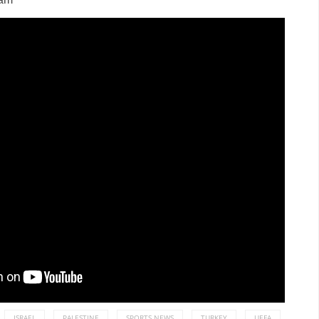
eam
ISRAEL
PALESTINE
SPORTS NEWS
TURKEY
UEFA