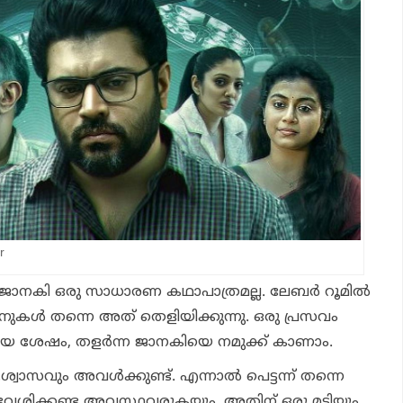
r
 ജാനകി ഒരു സാധാരണ കഥാപാത്രമല്ല. ലേബർ റൂമിൽ
നുകൾ തന്നെ അത് തെളിയിക്കുന്നു. ഒരു പ്രസവം
യ ശേഷം, തളർന്ന ജാനകിയെ നമുക്ക് കാണാം.
ആശ്വാസവും അവൾക്കുണ്ട്. എന്നാൽ പെട്ടന്ന് തന്നെ
രവേശിക്കണ്ട അവസ്ഥവരുകയും, അതിന് ഒരു മടിയും