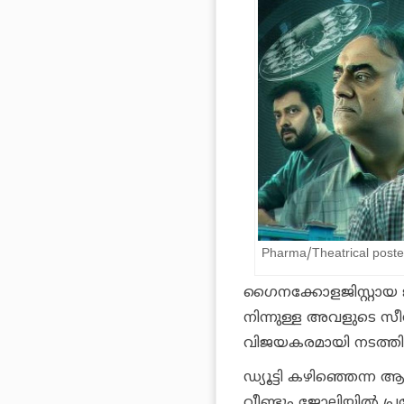
Pharma/Theatrical poste
ഗൈനക്കോളജിസ്റ്റായ
നിന്നുള്ള അവളുടെ സീ
വിജയകരമായി നടത്തി
ഡ്യൂട്ടി കഴിഞ്ഞെന്ന 
വീണ്ടും ജോലിയിൽ പ്