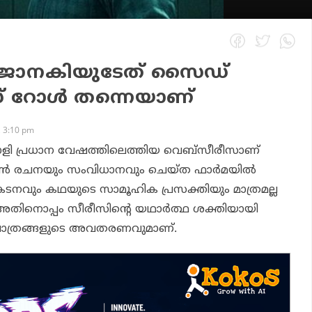
ജാനകിയുടേത് സൈഡ്
ഡ് റോൾ തന്നെയാണ്
 3:10 pm
 പ്രധാന വേഷത്തിലെത്തിയ വെബ്‌സീരീസാണ്
ുൺ രചനയും സംവിധാനവും ചെയ്ത ഫാർമയിൽ
കടനവും കഥയുടെ സാമൂഹിക പ്രസക്തിയും മാത്രമല്ല
്നത്. അതിനൊപ്പം സീരീസിന്റെ യഥാർത്ഥ ശക്തിയായി
ഥാപാത്രങ്ങളുടെ അവതരണവുമാണ്.