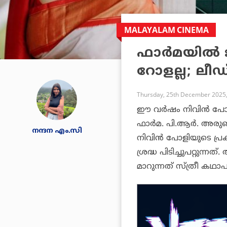
MALAYALAM CINEMA
ഫാർമയിൽ 
റോളല്ല; ലീ
Thursday, 25th December 2025,
ഈ വർഷം നിവിൻ പോളി
ഫാർമ. പി.ആർ. അര
നന്ദന എം.സി
നിവിൻ പോളിയുടെ പ്ര
ശ്രദ്ധ പിടിച്ചുപറ്റുന
മാറുന്നത് സ്ത്രീ ക