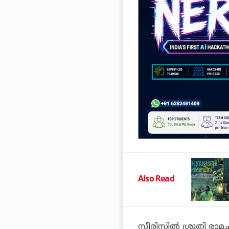
Also Read
സീരിസിൽ ശ്രുതി രാമച