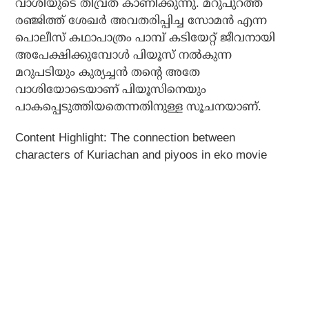
വാശിയുടെ തീവ്രത കാണിക്കുന്നു. മറുപുറത്ത്
രഞ്ജിത്ത് ശേഖര്‍ അവതരിപ്പിച്ച സോമന്‍ എന്ന
പൊലീസ് കഥാപാത്രം പാമ്പ് കടിയേറ്റ് ജീവനായി
അപേക്ഷിക്കുമ്പോള്‍ പിയൂസ് നല്‍കുന്ന
മറുപടിയും കുര്യച്ചന്‍ തന്റെ അതേ
വാശിയോടെയാണ് പിയൂസിനെയും
പാകപ്പെടുത്തിയതെന്നതിനുള്ള സൂചനയാണ്.
Content Highlight: The connection between
characters of Kuriachan and piyoos in eko movie