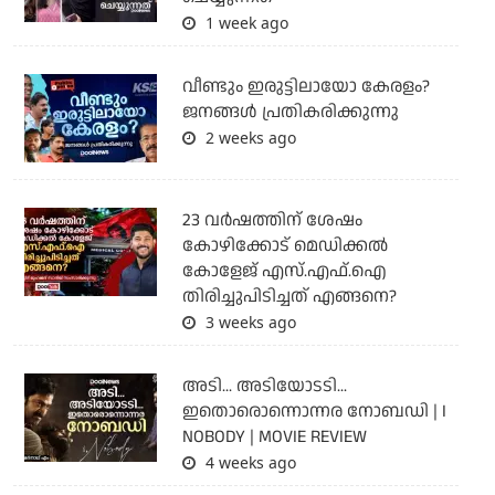
1 week ago
വീണ്ടും ഇരുട്ടിലായോ കേരളം?
ജനങ്ങൾ പ്രതികരിക്കുന്നു
2 weeks ago
23 വർഷത്തിന് ശേഷം
കോഴിക്കോട് മെഡിക്കൽ
കോളേജ് എസ്.എഫ്.ഐ
തിരിച്ചുപിടിച്ചത് എങ്ങനെ?
3 weeks ago
അടി... അടിയോടടി...
ഇതൊരൊന്നൊന്നര നോബഡി | I
NOBODY | MOVIE REVIEW
4 weeks ago