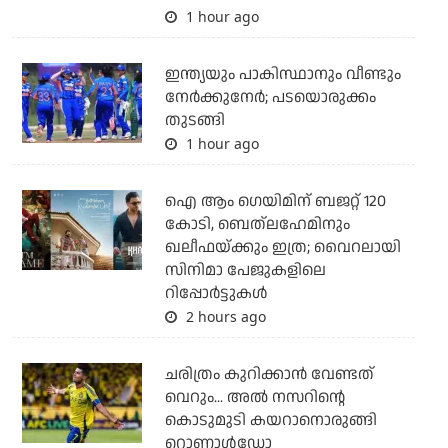
1 hour ago
ഇന്ത്യയും പാകിസ്ഥാനും വീണ്ടും
നേര്‍ക്കുനേര്‍; പടയൊരുക്കം
തുടങ്ങി
1 hour ago
ഐ ആം ഗെയിമിന് ബജറ്റ് 120
കോടി, ബെത്‌ലഹേമിനും
ഖലീഫയ്ക്കും ഇത്ര; വൈറലായി
സിനിമാ പേജുകളിലെ
റിപ്പോര്‍ട്ടുകള്‍
2 hours ago
ചരിത്രം കുറിക്കാന്‍ വേണ്ടത്
വെറും... അല്‍ നസറിന്റെ
കൊടുമുടി കയറാനൊരുങ്ങി
റൊണാള്‍ഡോ