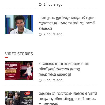
2 hours ago
അദ്ദേഹം ഇനിയും ഒരുപാട് ദൂരം
മുന്നോട്ടുപോകാനുണ്ട്: മുഹമ്മദ്
കൈഫ്
2 hours ago
VIDEO STORIES
ഒയര്‍സബാൽ നാണക്കേടിൽ
നിന്ന് ഉയിർത്തെഴുന്നേറ്റ
സ്പാനിഷ് പടയാളി
8 hours ago
കേന്ദ്രം തിരുത്തുക തന്നെ വേണ്ടി
വരും പുതിയ പിള്ളേരാണ് സമരം
ചെയ്യുന്നത്