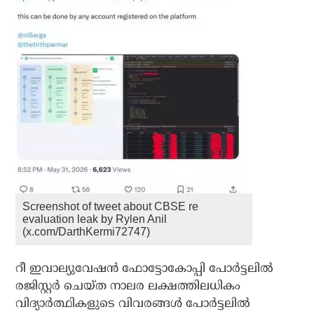
Screenshot of tweet about CBSE re
evaluation leak by Rylen Anil
(x.com/DarthKermi72747)
റീ ഇവാല്യുവേഷന്‍ ഫോട്ടോകോപ്പി പോര്‍ട്ടലില്‍
രജിസ്റ്റര്‍ ചെയ്ത നാലര ലക്ഷത്തിലധികം
വിദ്യാര്‍ത്ഥികളുടെ വിവരങ്ങള്‍ പോര്‍ട്ടലില്‍