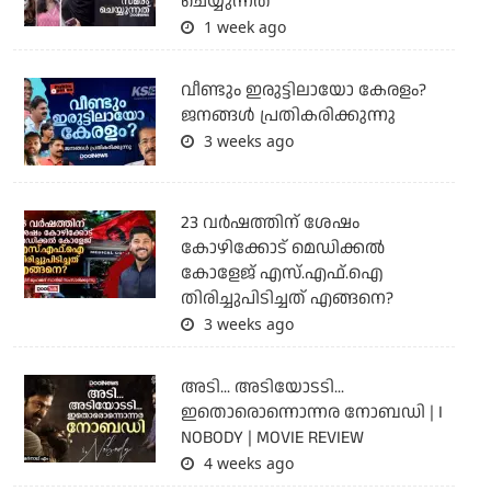
ചെയ്യുന്നത്
1 week ago
വീണ്ടും ഇരുട്ടിലായോ കേരളം?
ജനങ്ങൾ പ്രതികരിക്കുന്നു
3 weeks ago
23 വർഷത്തിന് ശേഷം
കോഴിക്കോട് മെഡിക്കൽ
കോളേജ് എസ്.എഫ്.ഐ
തിരിച്ചുപിടിച്ചത് എങ്ങനെ?
3 weeks ago
അടി... അടിയോടടി...
ഇതൊരൊന്നൊന്നര നോബഡി | I
NOBODY | MOVIE REVIEW
4 weeks ago