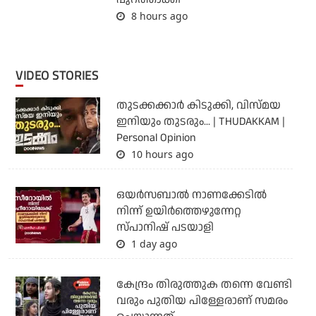
8 hours ago
VIDEO STORIES
തുടക്കക്കാര്‍ കിടുക്കി, വിസ്മയ
ഇനിയും തുടരും... | THUDAKKAM |
Personal Opinion
10 hours ago
ഒയര്‍സബാൽ നാണക്കേടിൽ
നിന്ന് ഉയിർത്തെഴുന്നേറ്റ
സ്പാനിഷ് പടയാളി
1 day ago
കേന്ദ്രം തിരുത്തുക തന്നെ വേണ്ടി
വരും പുതിയ പിള്ളേരാണ് സമരം