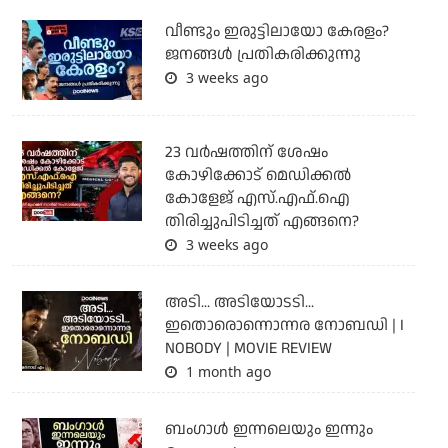
വീണ്ടും ഇരുട്ടിലായോ കേരളം?
ജനങ്ങൾ പ്രതികരിക്കുന്നു
3 weeks ago
23 വർഷത്തിന് ശേഷം
കോഴിക്കോട് മെഡിക്കൽ
കോളേജ് എസ്.എഫ്.ഐ
തിരിച്ചുപിടിച്ചത് എങ്ങനെ?
3 weeks ago
അടി... അടിയോടടി...
ഇതൊരൊന്നൊന്നര നോബഡി | I
NOBODY | MOVIE REVIEW
1 month ago
ബംഗാള്‍ ഇന്നലെയും ഇന്നും