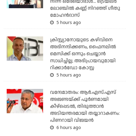
നിന്ന ഒരേയൊരാള്‍... ട്രെയ്‌ലര്‍
ലോഞ്ചില്‍ കണ്ണ് നിറഞ്ഞ് ഗീതു
മോഹന്‍ദാസ്
5 hours ago
ക്രിസ്റ്റ്യാനോയുടെ കഴിവിനെ
അഭിനന്ദിക്കണം, ഫൈനലില്‍
മെസിക്ക് ഒന്നും ചെയ്യാന്‍
സാധിച്ചില്ല; അഭിപ്രായവുമായി
റിക്കാര്‍ഡോ കോസ്റ്റ
5 hours ago
വന്ദേമാതരം: ആര്‍.എസ്.എസ്
അജണ്ടയ്ക്ക് പൂര്‍ണമായി
കീഴ്‌പ്പെടല്‍, തിരുത്താന്‍
അടിയന്തരമായി തയ്യാറാകണം:
പിണറായി വിജയന്‍
6 hours ago