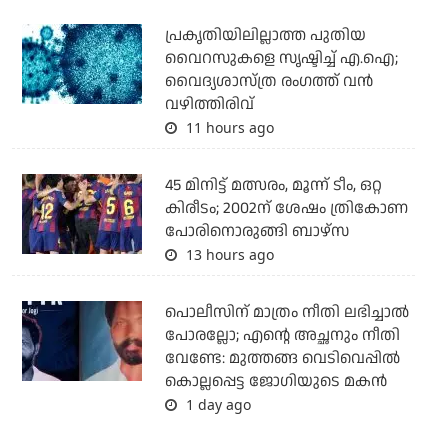
പ്രകൃതിയിലില്ലാത്ത പുതിയ
വൈറസുകളെ സൃഷ്ടിച്ച് എ.ഐ;
വൈദ്യശാസ്ത്ര രംഗത്ത് വന്‍
വഴിത്തിരിവ്
11 hours ago
45 മിനിട്ട് മത്സരം, മൂന്ന് ടീം, ഒറ്റ
കിരീടം; 2002ന് ശേഷം ത്രികോണ
പോരിനൊരുങ്ങി ബാഴ്‌സ
13 hours ago
പൊലീസിന് മാത്രം നീതി ലഭിച്ചാല്‍
പോരല്ലോ; എന്റെ അച്ഛനും നീതി
വേണ്ടേ: മുത്തങ്ങ വെടിവെപ്പില്‍
കൊല്ലപ്പെട്ട ജോഗിയുടെ മകന്‍
1 day ago