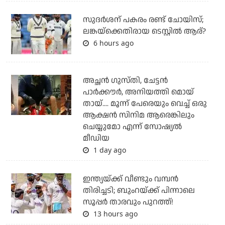
സുദര്‍ശന് പകരം രണ്ട് ചോയിസ്;
ലങ്കയ്‌ക്കെതിരായ ടെസ്റ്റില്‍ ആര്?
6 hours ago
അച്ഛന്‍ ഗുസ്തി, ചേട്ടന്‍
പാര്‍ക്കൗര്‍, അനിയത്തി മൊയ്
തായ്.... മൂന്ന് പേരെയും വെച്ച് ഒരു
ആക്ഷന്‍ സിനിമ ആരെങ്കിലും
ചെയ്യുമോ എന്ന് സോഷ്യല്‍
മീഡിയ
1 day ago
ഇന്ത്യയ്ക്ക് വീണ്ടും വമ്പന്‍
തിരിച്ചടി; ബുംറയ്ക്ക് പിന്നാലെ
സൂപ്പര്‍ താരവും പുറത്ത്!
13 hours ago