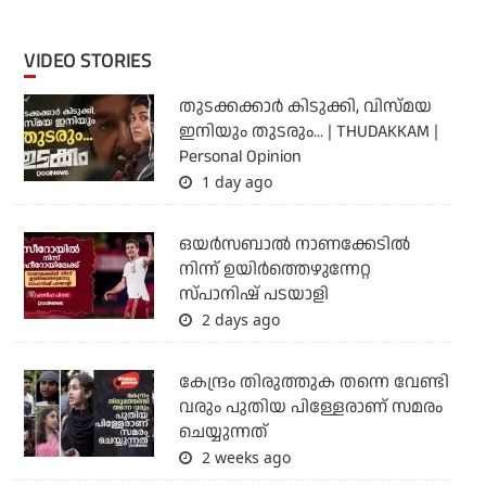
VIDEO STORIES
തുടക്കക്കാര്‍ കിടുക്കി, വിസ്മയ
ഇനിയും തുടരും... | THUDAKKAM |
Personal Opinion
1 day ago
ഒയര്‍സബാൽ നാണക്കേടിൽ
നിന്ന് ഉയിർത്തെഴുന്നേറ്റ
സ്പാനിഷ് പടയാളി
2 days ago
കേന്ദ്രം തിരുത്തുക തന്നെ വേണ്ടി
വരും പുതിയ പിള്ളേരാണ് സമരം
ചെയ്യുന്നത്
2 weeks ago