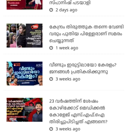
സ്പാനിഷ് പടയാളി
2 days ago
കേന്ദ്രം തിരുത്തുക തന്നെ വേണ്ടി
വരും പുതിയ പിള്ളേരാണ് സമരം
ചെയ്യുന്നത്
1 week ago
വീണ്ടും ഇരുട്ടിലായോ കേരളം?
ജനങ്ങൾ പ്രതികരിക്കുന്നു
3 weeks ago
23 വർഷത്തിന് ശേഷം
കോഴിക്കോട് മെഡിക്കൽ
കോളേജ് എസ്.എഫ്.ഐ
തിരിച്ചുപിടിച്ചത് എങ്ങനെ?
3 weeks ago