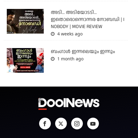
അടി... അടിയോടടി...
ഇതൊരൊന്നൊന്നര നോബഡി | I
NOBODY | MOVIE REVIEW
4 weeks ago
ബംഗാള്‍ ഇന്നലെയും ഇന്നും
1 month ago