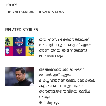
TOPICS
SANJU SAMSON
SPORTS NEWS
RELATED STORIES
ഇതിഹാസം കേരളത്തിലേക്ക്;
മലയാളികളുടെ 'ഐ.പി.എല്‍'
അണിയറയില്‍ ഒരുങ്ങുന്നു
7 hours ago
അങ്ങനെയൊരു ബൗളറെ,
അവന്‍ ഇനി എത്ര
മികച്ചവനാണെങ്കിലും ലോകകപ്പ്
കളിപ്പിക്കാനാവില്ല; സൂപ്പര്‍
താരങ്ങളുടെ ഭാവിയെ കുറിച്ച്
ചോപ്ര
1 day ago