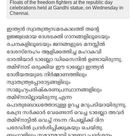
Floats of the freedom fighters at the republic day
celebrations held at Gandhi statue, on Wednesday in
Chennai.
ഇന്ത്യന്‍ സ്വാതന്ത്ര്യസമരകാലത്ത് തന്റെ
ഉജ്ജ്വലമായ ദേശഭക്തി ഗാനങ്ങളിലൂടെയും
രചനകളിലൂടെയും ജനങ്ങളുടെ മനസ്സില്‍
ദേശസ്നേഹം ആളിക്കത്തിച്ച മഹാകവി
ഭാരതിയാര്‍ ടാബ്ലോ ഡിസൈനില്‍ ഉണ്ടായിരുന്നു.
തമിഴ്നാട് ഒരുക്കിയ ഈ ടാബ്ലോ ഇന്ത്യന്‍
ദേശീയതയുടെ നിര്‍മ്മാണത്തിലും
സ്വാതന്ത്ര്യപ്പോരാട്ടങ്ങളിലും
സാമൂഹ്യപരിഷ്‌കരണപ്രസ്ഥാനങ്ങളിലും
തമിഴ്നാടില്ലായിരുന്നു എന്ന
പൊതുബോധത്തോടുള്ള ഉറച്ച മറുപടിയായിരുന്നു.
കേന്ദ്ര സര്‍ക്കാര്‍ വേണ്ടെന്ന് വെച്ച ടാബ്ലോ അവര്‍
തമിഴ്നാട്ടില്‍ വെച്ച് നടന്ന റിപബ്ലിക്ക് ദിന
പരേഡില്‍ പ്രദര്‍ശിപ്പിക്കുകയും ചെയ്തു.
ബംഗാളിലും സമാനമായി ടാബ്ലോ പ്രദര്‍ശനം