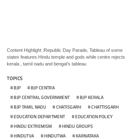
Content Highlight :Republic Day Parade, Tableau of some
states features Hindu temple and gods while centre rejects
kerala , tamil nadu and bengal’s tableau
TOPICS
BJP
BJP CENTRA
BJP CENTRAL GOVERNMENT
BJP KERALA
BJP TAMIL NADU
CHATISGARH
CHATTISGARH
EDUCATION DEPARTMENT
EDUCATION POLICY
HINDU EXTREMISM
HINDU GROUPS
HINDUTVA
HINDUTWA
KARNATAKA