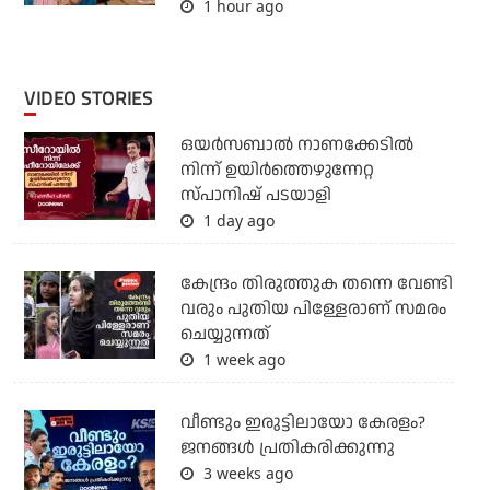
1 hour ago
VIDEO STORIES
ഒയര്‍സബാൽ നാണക്കേടിൽ
നിന്ന് ഉയിർത്തെഴുന്നേറ്റ
സ്പാനിഷ് പടയാളി
1 day ago
കേന്ദ്രം തിരുത്തുക തന്നെ വേണ്ടി
വരും പുതിയ പിള്ളേരാണ് സമരം
ചെയ്യുന്നത്
1 week ago
വീണ്ടും ഇരുട്ടിലായോ കേരളം?
ജനങ്ങൾ പ്രതികരിക്കുന്നു
3 weeks ago