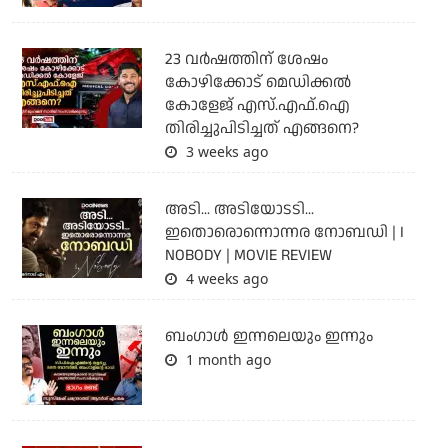
23 വർഷത്തിന് ശേഷം
കോഴിക്കോട് മെഡിക്കൽ
കോളേജ് എസ്.എഫ്.ഐ
തിരിച്ചുപിടിച്ചത് എങ്ങനെ?
3 weeks ago
അടി... അടിയോടടി...
ഇതൊരൊന്നൊന്നര നോബഡി | I
NOBODY | MOVIE REVIEW
4 weeks ago
ബംഗാള്‍ ഇന്നലെയും ഇന്നും
1 month ago